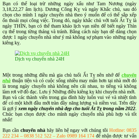
Bạn có thể loại trừ những ngày xấu như Tam Nương (ngày
3,18,22,27 âm lịch). Dương Công Kỵ và ngày Khắc chủ, sau đó
chọn cho mình 1 ngày chuyển nhà theo ý muốn để có thể sắp xếp
ổn thoải mọi công việc. Trong đó, ngày khắc chủ với tuổi Ất Tỵ là
ngày THÌN, bạn có thể tham khảo lịch vạn niên để biết ngày Thìn
cụ thể trong từng tháng và tránh. Bằng cách này bạn dễ dàng chọn
được 1 ngày chuyển nhà như ý mà không sợ phạm vào những ngày
kiêng kỵ.
Dịch vụ chuyển nhà 24H
Một trong những điều mà gia chủ tuổi Ất Tỵ nên nhớ để
chuyển
nhà
thuận tiện và có cuộc sống nhiều may mắn hơn tại nhà mới đó
là trong ngày chuyển nhà không nên cãi nhau, to tiếng và không
làm rơi vỡ đồ đạc. Lưu ý Những điều kiêng kỵ khi chuyển nhà mới.
Bạn và các thành viên trong gia đình hãy luôn vui vẻ và nhiệt tình
để có một khởi đầu mới tràn đầy năng lượng và niềm vui. Trên đây
là gợi ý
xem ngày chuyển nhà đẹp cho tuổi Ất Tỵ trong năm 2022
.
Chúc bạn chọn được cho mình ngày chuyển nhà phù hợp và tốt
nhất!
Bạn cần
chuyển nhà
hãy liên hệ ngay với chúng tôi
Hotline: 0835
222 234 – 0838 512 522 – Zalo 0989 164 174
để nhận được tư vấn