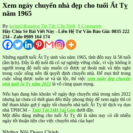
Xem ngày chuyển nhà đẹp cho tuổi Ất Tỵ
năm 1965
By
taxitai24hsaigon
Tin Tức Cập Nhật
0 Comments
Hãy Chia Sẻ Bài Viết Này - Liên Hệ Tư Vấn Báo Giá: 0835 222
234 - Zalo 0989 164 174
Những người tuổi Ất Tỵ sinh vào năm 1965, tính đến nay là 58 tuổi
(âm lịch). Đây là độ tuổi đã có sự nghiệp vững chắc, vì vậy không ít
người trong độ tuổi này muốn có được sự thoải mái và tiện nghi
trong cuộc sống nên đã quyết định chuyển nhà. Để mọi thứ trong
cuộc sống được suôn sẻ và tài lộc, thì việc
xem ngày đẹp chuyển
nhà tuổi Ất Tỵ năm 2022
là vô cùng quan trọng.
Nếu bạn đang băn khoăn về ngày đẹp chuyển nhà trong năm 2022
nhưng lại chưa có thời gian đến thầy phong thủy để xem ngày thì có
thể tham khảo gợi ý ngày tốt chuyển nhà tuổi Ất Tỵ từ dịch vụ dọn
nhà TPHCM –
Taxi Tải 24H Sài Gòn
dưới đây.
Một điều đáng mừng cho tuổi Ất Tỵ đó là năm nay có rất nhiều
ngày tốt thuận tiện cho việc chuyển nhà của bạn!
Những Nội Dung Chính