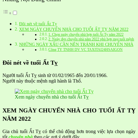
Đôi nét về tuổi Ất Tỵ
XEM NGÀY CHUYỂN NHÀ CHO TUỔI ẤT TỴ NĂM 2022
1. Chọn ngày chuyển nhà hợp tuổi Ất Tỵ năm 2022
2. Ngày đẹp chuyển nhà năm 2022 phù hợp mọi tuổi mệnh
NHỮNG NGÀY XẤU CẦN NÊN TRÁNH KHI CHUYỂN NHÀ
Công TY TNHH DV VC TAXITAI24HSAIGON
Đôi nét về tuổi Ất Tỵ
Người tuổi Ất Tỵ sinh từ 01/02/1965 đến 20/01/1966.
Người này thuộc mệnh ngũ hành là Thổ.
Xem ngày chuyển nhà cho tuổi Ất Tỵ
XEM NGÀY CHUYỂN NHÀ CHO TUỔI ẤT TỴ
NĂM 2022
Gia chủ tuổi Ất Tỵ có thể chủ động hơn trong việc lựa chọn ngày
tốt
chuyển nhà
theo các gợi ý dưới đây.