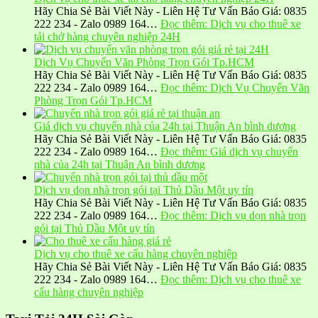
Hãy Chia Sẻ Bài Viết Này - Liên Hệ Tư Vấn Báo Giá: 0835
222 234 - Zalo 0989 164…
Đọc thêm
: Dịch vụ cho thuê xe
tải chở hàng chuyên nghiệp 24H
Dịch Vụ Chuyển Văn Phòng Trọn Gói Tp.HCM
Hãy Chia Sẻ Bài Viết Này - Liên Hệ Tư Vấn Báo Giá: 0835
222 234 - Zalo 0989 164…
Đọc thêm
: Dịch Vụ Chuyển Văn
Phòng Trọn Gói Tp.HCM
Giá dịch vụ chuyển nhà của 24h tại Thuận An bình dương
Hãy Chia Sẻ Bài Viết Này - Liên Hệ Tư Vấn Báo Giá: 0835
222 234 - Zalo 0989 164…
Đọc thêm
: Giá dịch vụ chuyển
nhà của 24h tại Thuận An bình dương
Dịch vụ dọn nhà trọn gói tại Thủ Dầu Một uy tín
Hãy Chia Sẻ Bài Viết Này - Liên Hệ Tư Vấn Báo Giá: 0835
222 234 - Zalo 0989 164…
Đọc thêm
: Dịch vụ dọn nhà trọn
gói tại Thủ Dầu Một uy tín
Dịch vụ cho thuê xe cẩu hàng chuyên nghiệp
Hãy Chia Sẻ Bài Viết Này - Liên Hệ Tư Vấn Báo Giá: 0835
222 234 - Zalo 0989 164…
Đọc thêm
: Dịch vụ cho thuê xe
cẩu hàng chuyên nghiệp