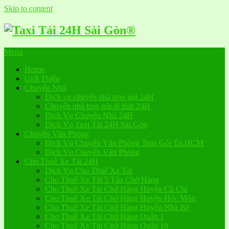
Skip to content
Menu
Home
Giới Thiệu
Chuyển Nhà
Dịch vụ chuyển nhà trọn gói 24H
Chuyển nhà trọn gói đi tỉnh 24H
Dịch Vụ Chuyển Nhà 24H
Dịch Vụ Taxi Tải 24H Sài Gòn
Chuyển Văn Phòng
Dịch Vụ Chuyển Văn Phòng Trọn Gói Tp.HCM
Dịch Vụ Chuyển Văn Phòng
Cho Thuê Xe Tải 24H
Dịch Vụ Cho Thuê Xe Tải
Cho Thuê Xe Tải 5 Tấn Chở Hàng
Cho Thuê Xe Tải Chở Hàng Huyện Củ Chi
Cho Thuê Xe Tải Chở Hàng Huyện Hóc Môn
Cho Thuê Xe Tải Chở Hàng Huyện Nhà Bè
Cho Thuê Xe Tải Chở Hàng Quận 1
Cho Thuê Xe Tải Chở Hàng Quận 10