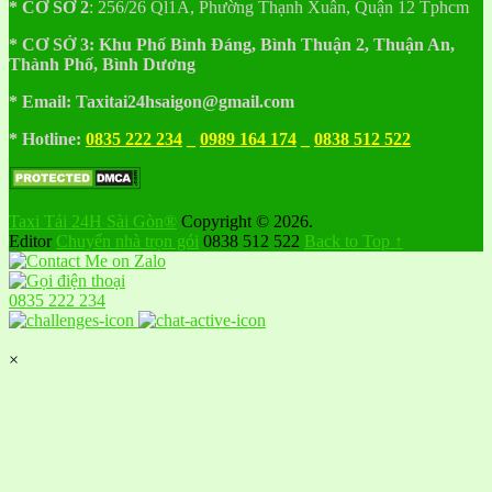
* CƠ SỞ 2
:
256/26 Ql1A, Phường Thạnh Xuân, Quận 12 Tphcm
* CƠ SỞ 3:
Khu
Phố
Bình Đáng, Bình Thuận 2, Thuận An,
Thành Phố, Bình Dương
* Email: Taxitai24hsaigon@gmail.com
* Hotline:
0835 222 234
_
0989 164 174
_
0838 512 522
Taxi Tải 24H Sài Gòn®
Copyright © 2026.
Editor
Chuyển nhà trọn gói
0838 512 522
Back to Top ↑
0835 222 234
×