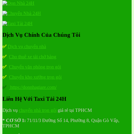
Dịch Vụ Chính Của Chúng Tôi
✅
Dịch vụ chuyển nhà
✅
Cho thuê xe tải chở hàng
✅
Chuyển văn phòng trọn gói
✅
Chuyển kho xưởng trọn gói
✅
https://donnhagiare.com/
Liên Hệ Với Taxi Tải 24H
Dịch vụ
chuyển nhà trọn gói
giá rẻ tại TPHCM
* CƠ SỞ 1:
71/11/3 Đường Số 14, Phường 8, Quận Gò Vấp,
TPHCM