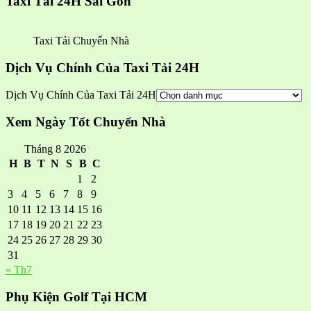
Taxi Tải 24H Sài Gòn
Taxi Tải Chuyển Nhà
Dịch Vụ Chính Của Taxi Tải 24H
Dịch Vụ Chính Của Taxi Tải 24H
Xem Ngày Tốt Chuyển Nhà
Tháng 8 2026
H
B
T
N
S
B
C
1
2
3
4
5
6
7
8
9
10
11
12
13
14
15
16
17
18
19
20
21
22
23
24
25
26
27
28
29
30
31
« Th7
Phụ Kiện Golf Tại HCM