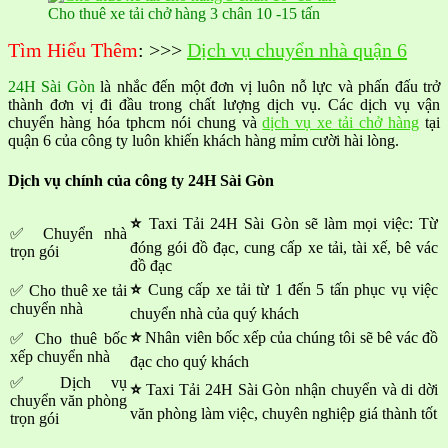
Cho thuê xe tải chở hàng 3 chân 10 -15 tấn
Tìm Hiểu Thêm
: >>>
Dịch vụ chuyển nhà quận 6
24H Sài Gòn
là nhắc đến một đơn vị luôn nỗ lực và phấn đấu trở
thành đơn vị đi đầu trong chất lượng dịch vụ. Các dịch vụ vận
chuyển hàng hóa tphcm nói chung và
dịch vụ xe tải chở hàng
tại
quận 6 của công ty luôn khiến khách hàng mỉm cười hài lòng.
Dịch vụ chính của công ty 24H Sài Gòn
⭐
Taxi Tải 24H Sài Gòn sẽ làm mọi việc: Từ
✅ Chuyển nhà
đóng gói đồ đạc, cung cấp xe tải, tài xế, bê vác
trọn gói
đồ đạc
⭐
Cung cấp xe tải từ 1 đến 5 tấn phục vụ việc
✅ Cho thuê xe tải
chuyển nhà
chuyển nhà của quý khách
⭐
Nhân viên bốc xếp của chúng tôi sẽ bê vác đồ
✅ Cho thuê bốc
xếp chuyển nhà
đạc cho quý khách
✅ Dịch vụ
⭐
Taxi Tải 24H Sài Gòn nhận chuyển và di dời
chuyển văn phòng
văn phòng làm việc, chuyên nghiệp giá thành tốt
trọn gói