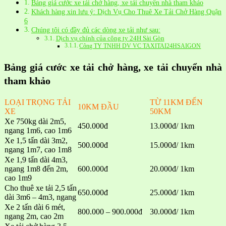
Bảng giá cước xe tải chở hàng, xe tải chuyển nhà tham khảo
Khách hàng xin lưu ý: Dịch Vụ Cho Thuê Xe Tải Chở Hàng Quận
6
Chúng tôi có đầy đủ các dòng xe tải như sau:
Dịch vụ chính của công ty 24H Sài Gòn
Công TY TNHH DV VC TAXITAI24HSAIGON
Bảng giá cước xe tải chở hàng, xe tải chuyển nhà
tham khảo
LOẠI TRỌNG TẢI
TỪ 11KM ĐẾN
10KM ĐẦU
XE
50KM
Xe 750kg dài 2m5,
450.000đ
13.000đ/ 1km
ngang 1m6, cao 1m6
Xe 1,5 tấn dài 3m2,
500.000đ
15.000đ/ 1km
ngang 1m7, cao 1m8
Xe 1,9 tấn dài 4m3,
ngang 1m8 đến 2m,
600.000đ
20.000đ/ 1km
cao 1m9
Cho thuê xe tải 2,5 tấn
650.000đ
25.000đ/ 1km
dài 3m6 – 4m3, ngang
Xe 2 tấn dài 6 mét,
800.000 – 900.000đ
30.000đ/ 1km
ngang 2m, cao 2m