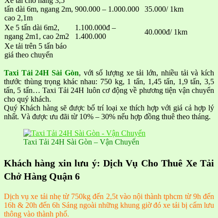
Xe tải chở hàng 3,5
tấn dài 6m, ngang 2m,
900.000 – 1.000.000
35.000/ 1km
cao 2,1m
Xe 5 tấn dài 6m2,
1.100.000đ –
40.000đ/ 1km
ngang 2m1, cao 2m2
1.400.000
Xe tải trên 5 tấn báo
giá theo chuyến
Taxi Tải 24H Sài Gòn
, với số lượng xe tải lớn, nhiều tải và kích
thước thùng trọng khác nhau: 750 kg, 1 tấn, 1,45 tấn, 1,9 tấn, 3,5
tấn, 5 tấn… Taxi Tải 24H luôn cơ động về phương tiện vận chuyển
cho quý khách.
Quý Khách hàng sẽ được bố trí loại xe thích hợp với giá cả hợp lý
nhất. Và được ưu đãi từ 10% – 30% nếu hợp đồng thuê theo tháng.
Taxi Tải 24H Sài Gòn – Vận Chuyển
Khách hàng xin lưu ý: Dịch Vụ Cho Thuê Xe Tải
Chở Hàng Quận 6
Dịch vụ xe tải nhẹ từ 750kg đến 2,5t vào nội thành tphcm từ 9h đến
16h & 20h đến 6h Sáng ngoài những khung giờ đó xe tải bị cấm lưu
thông vào thành phố.