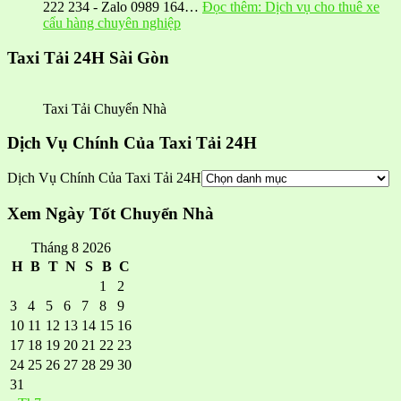
222 234 - Zalo 0989 164…
Đọc thêm
: Dịch vụ cho thuê xe
cẩu hàng chuyên nghiệp
Taxi Tải 24H Sài Gòn
Taxi Tải Chuyển Nhà
Dịch Vụ Chính Của Taxi Tải 24H
Dịch Vụ Chính Của Taxi Tải 24H
Xem Ngày Tốt Chuyển Nhà
Tháng 8 2026
H
B
T
N
S
B
C
1
2
3
4
5
6
7
8
9
10
11
12
13
14
15
16
17
18
19
20
21
22
23
24
25
26
27
28
29
30
31