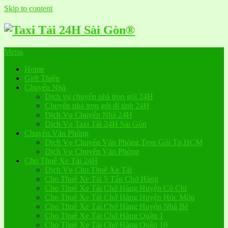
Skip to content
Menu
Home
Giới Thiệu
Chuyển Nhà
Dịch vụ chuyển nhà trọn gói 24H
Chuyển nhà trọn gói đi tỉnh 24H
Dịch Vụ Chuyển Nhà 24H
Dịch Vụ Taxi Tải 24H Sài Gòn
Chuyển Văn Phòng
Dịch Vụ Chuyển Văn Phòng Trọn Gói Tp.HCM
Dịch Vụ Chuyển Văn Phòng
Cho Thuê Xe Tải 24H
Dịch Vụ Cho Thuê Xe Tải
Cho Thuê Xe Tải 5 Tấn Chở Hàng
Cho Thuê Xe Tải Chở Hàng Huyện Củ Chi
Cho Thuê Xe Tải Chở Hàng Huyện Hóc Môn
Cho Thuê Xe Tải Chở Hàng Huyện Nhà Bè
Cho Thuê Xe Tải Chở Hàng Quận 1
Cho Thuê Xe Tải Chở Hàng Quận 10