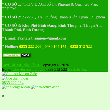
* CƠ SỞ 1:
71/11/3 Đường Số 14, Phường 8, Quận Gò Vấp,
TPHCM
* CƠ SỞ 2
:
256/26 Ql1A, Phường Thạnh Xuân, Quận 12 Tphcm
* CƠ SỞ 3:
Khu
Phố
Bình Đáng, Bình Thuận 2, Thuận An,
Thành Phố, Bình Dương
* Email: Taxitai24hsaigon@gmail.com
* Hotline:
0835 222 234
_
0989 164 174
_
0838 512 522
Taxi Tải 24H Sài Gòn®
Copyright © 2026.
Editor
Chuyển nhà trọn gói
0838 512 522
Back to Top ↑
0835 222 234
×