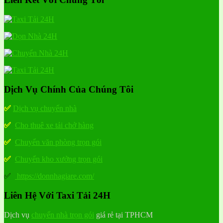
Dịch Vụ Chính Của Chúng Tôi
✅
Dịch vụ chuyển nhà
✅
Cho thuê xe tải chở hàng
✅
Chuyển văn phòng trọn gói
✅
Chuyển kho xưởng trọn gói
✅
https://donnhagiare.com/
Liên Hệ Với Taxi Tải 24H
Dịch vụ
chuyển nhà trọn gói
giá rẻ tại TPHCM