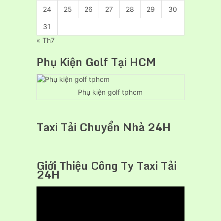
24
25
26
27
28
29
30
31
« Th7
Phụ Kiện Golf Tại HCM
Phụ kiện golf tphcm
Taxi Tải Chuyển Nhà 24H
Giới Thiệu Công Ty Taxi Tải
24H