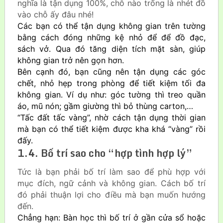
nghĩa là tận dụng 100%, chỗ nào trống là nhét đồ
vào chỗ ấy đâu nhé!
Các bạn có thể tận dụng không gian trên tường
bằng cách đóng những kệ nhỏ để để đồ đạc,
sách vở. Qua đó tăng diện tích mặt sàn, giúp
không gian trở nên gọn hơn.
Bên cạnh đó, bạn cũng nên tận dụng các góc
chết, nhỏ hẹp trong phòng để tiết kiệm tối đa
không gian. Ví dụ như: góc tường thì treo quần
áo, mũ nón; gầm giường thì bỏ thùng carton,…
“Tấc đất tấc vàng”, nhờ cách tận dụng thời gian
mà bạn có thể tiết kiệm được kha khá “vàng” rồi
đấy.
1.4. Bố trí sao cho “hợp tình hợp lý”
Tức là bạn phải bố trí làm sao để phù hợp với
mục đích, ngữ cảnh và không gian. Cách bố trí
đó phải thuận lợi cho điều mà bạn muốn hướng
đến.
Chẳng hạn: Bàn học thì bố trí ở gần cửa sổ hoặc