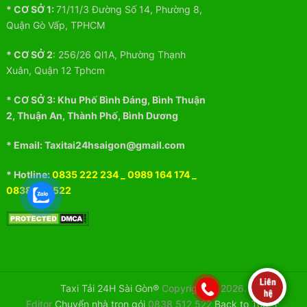
* CƠ SỞ 1:
71/11/3 Đường Số 14, Phường 8,
Quận Gò Vấp, TPHCM
* CƠ SỞ 2
:
256/26 Ql1A, Phường Thạnh
Xuân, Quận 12 Tphcm
* CƠ SỞ 3:
Khu
Phố
Bình Đáng, Bình Thuận
2, Thuận An, Thành Phố, Bình Dương
* Email: Taxitai24hsaigon@gmail.com
* Hotline:
0835 222 234
_
0989 164 174
_
0838 512 522
Taxi Tải 24H Sài Gòn®
Copyright © 2026.
Editor
Chuyển nhà trọn gói
0838 512 522
Back to Top ↑