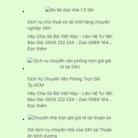
Dịch
vụ
chuyển
Dịch vụ cho thuê xe tải chở hàng chuyên
nhà
nghiệp 24H
trọn
gói
Hãy Chia Sẻ Bài Viết Này - Liên Hệ Tư Vấn
24H
Báo Giá: 0835 222 234 - Zalo 0989 164…
:
Đọc thêm
Dịch
vụ
cho
thuê
Dịch Vụ Chuyển Văn Phòng Trọn Gói
xe
Tp.HCM
tải
chở
Hãy Chia Sẻ Bài Viết Này - Liên Hệ Tư Vấn
hàng
Báo Giá: 0835 222 234 - Zalo 0989 164…
chuyên
:
Đọc thêm
nghiệp
Dịch
24H
Vụ
Chuyển
Giá dịch vụ chuyển nhà của 24h tại Thuận
Văn
An bình dương
Phòng