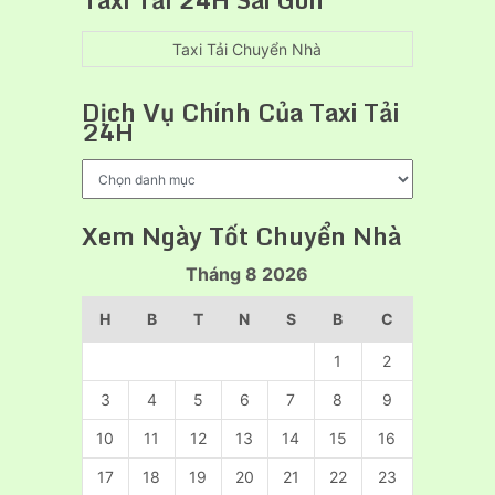
cho
tín
thuê
xe
Taxi Tải Chuyển Nhà
cẩu
hàng
Dịch Vụ Chính Của Taxi Tải
chuyên
24H
nghiệp
Dịch
Vụ
Chính
Xem Ngày Tốt Chuyển Nhà
Của
Taxi
Tháng 8 2026
Tải
24H
H
B
T
N
S
B
C
1
2
3
4
5
6
7
8
9
10
11
12
13
14
15
16
17
18
19
20
21
22
23