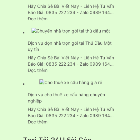
Trọn
Hãy Chia Sẻ Bài Viết Này - Liên Hệ Tư Vấn
Gói
Báo Giá: 0835 222 234 - Zalo 0989 164…
Tp.HCM
:
Đọc thêm
Giá
dịch
vụ
Dịch vụ dọn nhà trọn gói tại Thủ Dầu Một
chuyển
uy tín
nhà
của
Hãy Chia Sẻ Bài Viết Này - Liên Hệ Tư Vấn
24h
Báo Giá: 0835 222 234 - Zalo 0989 164…
tại
:
Đọc thêm
Thuận
Dịch
An
vụ
bình
dọn
dương
Dịch vụ cho thuê xe cẩu hàng chuyên
nhà
nghiệp
trọn
gói
Hãy Chia Sẻ Bài Viết Này - Liên Hệ Tư Vấn
tại
Báo Giá: 0835 222 234 - Zalo 0989 164…
Thủ
:
Đọc thêm
Dầu
Dịch
Một
vụ
Taxi Tải 24H Sài Gòn
uy