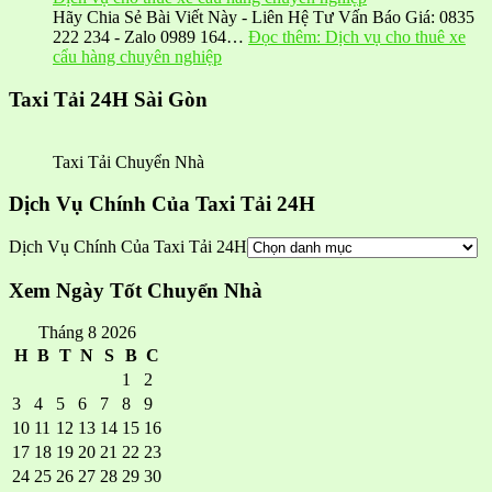
Hãy Chia Sẻ Bài Viết Này - Liên Hệ Tư Vấn Báo Giá: 0835
222 234 - Zalo 0989 164…
Đọc thêm
: Dịch vụ cho thuê xe
cẩu hàng chuyên nghiệp
Taxi Tải 24H Sài Gòn
Taxi Tải Chuyển Nhà
Dịch Vụ Chính Của Taxi Tải 24H
Dịch Vụ Chính Của Taxi Tải 24H
Xem Ngày Tốt Chuyển Nhà
Tháng 8 2026
H
B
T
N
S
B
C
1
2
3
4
5
6
7
8
9
10
11
12
13
14
15
16
17
18
19
20
21
22
23
24
25
26
27
28
29
30