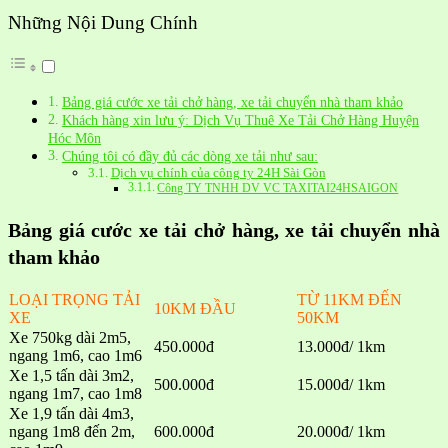
Những Nội Dung Chính
Bảng giá cước xe tải chở hàng, xe tải chuyển nhà tham khảo
Khách hàng xin lưu ý: Dịch Vụ Thuê Xe Tải Chở Hàng Huyện
Hóc Môn
Chúng tôi có đầy đủ các dòng xe tải như sau:
Dịch vụ chính của công ty 24H Sài Gòn
Công TY TNHH DV VC TAXITAI24HSAIGON
Bảng giá cước xe tải chở hàng, xe tải chuyển nhà
tham khảo
LOẠI TRỌNG TẢI
TỪ 11KM ĐẾN
10KM ĐẦU
XE
50KM
Xe 750kg dài 2m5,
450.000đ
13.000đ/ 1km
ngang 1m6, cao 1m6
Xe 1,5 tấn dài 3m2,
500.000đ
15.000đ/ 1km
ngang 1m7, cao 1m8
Xe 1,9 tấn dài 4m3,
ngang 1m8 đến 2m,
600.000đ
20.000đ/ 1km