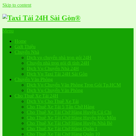
Skip to content
Menu
Home
Giới Thiệu
Chuyển Nhà
Dịch vụ chuyển nhà trọn gói 24H
Chuyển nhà trọn gói đi tỉnh 24H
Dịch Vụ Chuyển Nhà 24H
Dịch Vụ Taxi Tải 24H Sài Gòn
Chuyển Văn Phòng
Dịch Vụ Chuyển Văn Phòng Trọn Gói Tp.HCM
Dịch Vụ Chuyển Văn Phòng
Cho Thuê Xe Tải 24H
Dịch Vụ Cho Thuê Xe Tải
Cho Thuê Xe Tải 5 Tấn Chở Hàng
Cho Thuê Xe Tải Chở Hàng Huyện Củ Chi
Cho Thuê Xe Tải Chở Hàng Huyện Hóc Môn
Cho Thuê Xe Tải Chở Hàng Huyện Nhà Bè
Cho Thuê Xe Tải Chở Hàng Quận 1
Cho Thuê Xe Tải Chở Hàng Quận 10