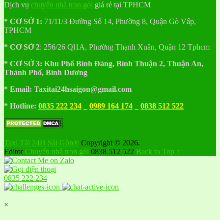
Dịch vụ
chuyển nhà trọn gói
giá rẻ tại TPHCM
* CƠ SỞ 1:
71/11/3 Đường Số 14, Phường 8, Quận Gò Vấp,
TPHCM
* CƠ SỞ 2
:
256/26 Ql1A, Phường Thạnh Xuân, Quận 12 Tphcm
* CƠ SỞ 3:
Khu
Phố
Bình Đáng, Bình Thuận 2, Thuận An,
Thành Phố, Bình Dương
* Email: Taxitai24hsaigon@gmail.com
* Hotline:
0835 222 234
_
0989 164 174
_
0838 512 522
Taxi Tải 24H Sài Gòn®
Copyright © 2026.
Editor
Chuyển nhà trọn gói
0838 512 522
Back to Top ↑
0835 222 234
×