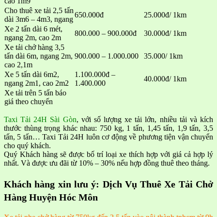
cao 1m9
Cho thuê xe tải 2,5 tấn
650.000đ
25.000đ/ 1km
dài 3m6 – 4m3, ngang
Xe 2 tấn dài 6 mét,
800.000 – 900.000đ
30.000đ/ 1km
ngang 2m, cao 2m
Xe tải chở hàng 3,5
tấn dài 6m, ngang 2m,
900.000 – 1.000.000
35.000/ 1km
cao 2,1m
Xe 5 tấn dài 6m2,
1.100.000đ –
40.000đ/ 1km
ngang 2m1, cao 2m2
1.400.000
Xe tải trên 5 tấn báo
giá theo chuyến
Taxi Tải 24H Sài Gòn
, với số lượng xe tải lớn, nhiều tải và kích
thước thùng trọng khác nhau: 750 kg, 1 tấn, 1,45 tấn, 1,9 tấn, 3,5
tấn, 5 tấn… Taxi Tải 24H luôn cơ động về phương tiện vận chuyển
cho quý khách.
Quý Khách hàng sẽ được bố trí loại xe thích hợp với giá cả hợp lý
nhất. Và được ưu đãi từ 10% – 30% nếu hợp đồng thuê theo tháng.
Khách hàng xin lưu ý: Dịch Vụ Thuê Xe Tải Chở
Hàng Huyện Hóc Môn