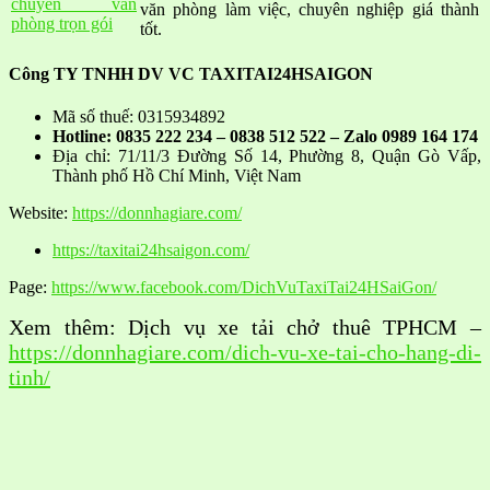
chuyển văn
văn phòng làm việc, chuyên nghiệp giá thành
phòng trọn gói
tốt.
Công TY TNHH DV VC TAXITAI24HSAIGON
Mã số thuế: 0315934892
Hotline: 0835 222 234 – 0838 512 522 – Zalo 0989 164 174
Địa chỉ: 71/11/3 Đường Số 14, Phường 8, Quận Gò Vấp,
Thành phố Hồ Chí Minh, Việt Nam
Website:
https://donnhagiare.com/
https://taxitai24hsaigon.com/
Page:
https://www.facebook.com/DichVuTaxiTai24HSaiGon/
Xem thêm: Dịch vụ xe tải chở thuê TPHCM –
https://donnhagiare.com/dich-vu-xe-tai-cho-hang-di-
tinh/