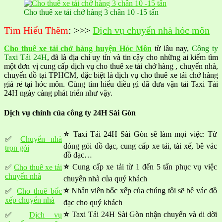
Cho thuê xe tải chở hàng 3 chân 10 -15 tấn
Tìm Hiểu Thêm
: >>>
Dịch vụ chuyển nhà hóc môn
Cho thuê xe tải chở hàng huyện Hóc Môn
từ lâu nay,
Công ty
Taxi Tải 24H
, đã là địa chỉ uy tín và tin cậy cho những ai kiếm tìm
một đơn vị cung cấp dịch vụ cho thuê xe tải chở hàng , chuyển nhà,
chuyển đồ tại TPHCM, đặc biệt là dịch vụ cho thuê xe tải chở hàng
giá rẻ tại hóc môn. Cùng tìm hiểu điều gì đã đưa vận tải Taxi Tải
24H ngày càng phát triển như vậy.
Dịch vụ chính của công ty 24H Sài Gòn
⭐
Taxi Tải 24H Sài Gòn sẽ làm mọi việc: Từ
✅
Chuyển nhà
đóng gói đồ đạc, cung cấp xe tải, tài xế, bê vác
trọn gói
đồ đạc…
⭐
Cung cấp xe tải từ 1 đến 5 tấn phục vụ việc
✅
Cho thuê xe tải
chuyển nhà
chuyển nhà của quý khách
⭐
Nhân viên bốc xếp của chúng tôi sẽ bê vác đồ
✅
Cho thuê bốc
xếp chuyển nhà
đạc cho quý khách
⭐
Taxi Tải 24H Sài Gòn nhận chuyển và di dời
✅
Dịch vụ