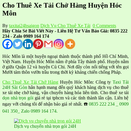
Cho Thuê Xe Tải Chở Hàng Huyện Hóc
Môn
By
taxitai24hsaigon
Dịch Vụ Cho Thuê Xe Tải
0 Comments
Hãy Chia Sẻ Bài Viết Này - Liên Hệ Tư Vấn Báo Giá: 0835 222
234 - Zalo 0989 164 174
Hóc Môn là một huyện ngoại thành thuộc thành phố Hồ Chí Minh,
Việt Nam. Huyện Hóc Môn nằm ở phía Tây thành phố. Huyện nằm
ở giữa Quận 12 và huyện Củ Chi. Nơi đây còn nổi tiếng với tên gọi
Mười tám thôn vườn trầu trong thời kỳ kháng chiến chống Pháp.
Cho Thuê Xe Tải Chở Hàng
Huyện Hóc Môn: Công ty
Taxi Tải
24H Sài Gòn
hân hạnh mang đến quý khách hàng dịch vụ cho thuê
xe tải nhẹ chở hàng, vận chuyển hàng hóa liên tỉnh. Cho thuê xe tải
dọn nhà trọn gói
giá rẻ tại tphcm và các tỉnh thành lân cận. Liên hệ
ngay với chúng tôi để nhận báo giá rẻ nhất. ☎️
0835 222 234 _ 0909
041 350_ Zalo 0989 164 174.
Dịch vụ chuyển nhà trọn gói 24H