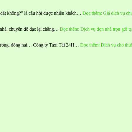
 đắt không?” là câu hỏi được nhiều khách…
Đọc thêm
: Giá dịch vụ c
n nhà, chuyển đổ đạc lại chẳng…
Đọc thêm
: Dịch vụ dọn nhà trọn gói t
h dương, đồng nai… Công ty Taxi Tải 24H…
Đọc thêm
: Dịch vụ cho thu