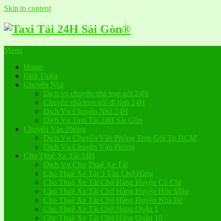
Skip to content
Menu
Home
Giới Thiệu
Chuyển Nhà
Dịch vụ chuyển nhà trọn gói 24H
Chuyển nhà trọn gói đi tỉnh 24H
Dịch Vụ Chuyển Nhà 24H
Dịch Vụ Taxi Tải 24H Sài Gòn
Chuyển Văn Phòng
Dịch Vụ Chuyển Văn Phòng Trọn Gói Tp.HCM
Dịch Vụ Chuyển Văn Phòng
Cho Thuê Xe Tải 24H
Dịch Vụ Cho Thuê Xe Tải
Cho Thuê Xe Tải 5 Tấn Chở Hàng
Cho Thuê Xe Tải Chở Hàng Huyện Củ Chi
Cho Thuê Xe Tải Chở Hàng Huyện Hóc Môn
Cho Thuê Xe Tải Chở Hàng Huyện Nhà Bè
Cho Thuê Xe Tải Chở Hàng Quận 1
Cho Thuê Xe Tải Chở Hàng Quận 10