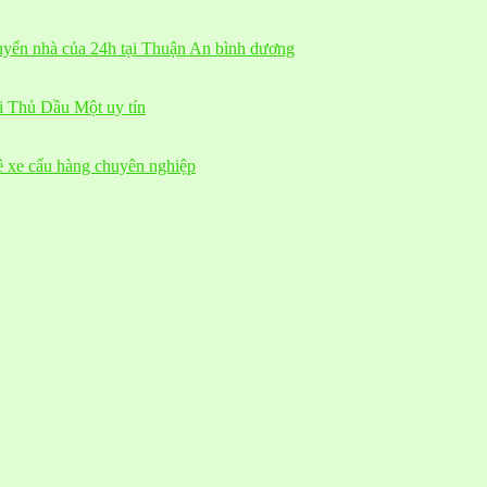
huyển nhà của 24h tại Thuận An bình dương
ại Thủ Dầu Một uy tín
ê xe cẩu hàng chuyên nghiệp