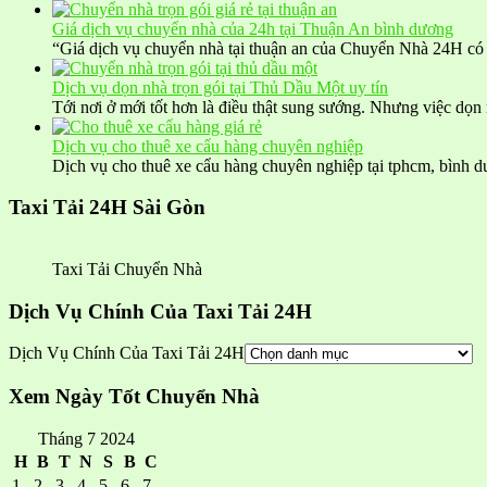
Giá dịch vụ chuyển nhà của 24h tại Thuận An bình dương
“Giá dịch vụ chuyển nhà tại thuận an của Chuyển Nhà 24H có
Dịch vụ dọn nhà trọn gói tại Thủ Dầu Một uy tín
Tới nơi ở mới tốt hơn là điều thật sung sướng. Nhưng việc dọ
Dịch vụ cho thuê xe cẩu hàng chuyên nghiệp
Dịch vụ cho thuê xe cẩu hàng chuyên nghiệp tại tphcm, bìn
Taxi Tải 24H Sài Gòn
Taxi Tải Chuyển Nhà
Dịch Vụ Chính Của Taxi Tải 24H
Dịch Vụ Chính Của Taxi Tải 24H
Xem Ngày Tốt Chuyển Nhà
Tháng 7 2024
H
B
T
N
S
B
C
1
2
3
4
5
6
7