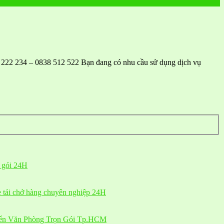
222 234 – 0838 512 522 Bạn đang có nhu cầu sử dụng dịch vụ
n gói 24H
e tải chở hàng chuyên nghiệp 24H
yển Văn Phòng Trọn Gói Tp.HCM