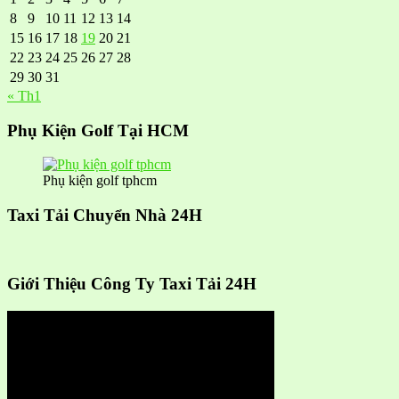
8
9
10
11
12
13
14
15
16
17
18
19
20
21
22
23
24
25
26
27
28
29
30
31
« Th1
Phụ Kiện Golf Tại HCM
Phụ kiện golf tphcm
Taxi Tải Chuyển Nhà 24H
Giới Thiệu Công Ty Taxi Tải 24H