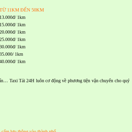
TỪ 11KM ĐẾN 50KM
13.000đ/ 1km
15.000đ/ 1km
20.000đ/ 1km
25.000đ/ 1km
30.000đ/ 1km
35.000/ 1km
40.000đ/ 1km
n, 5 tấn… Taxi Tải 24H luôn cơ động về phương tiện vận chuyển cho quý
ị cấm lưu thông vào thành phố.