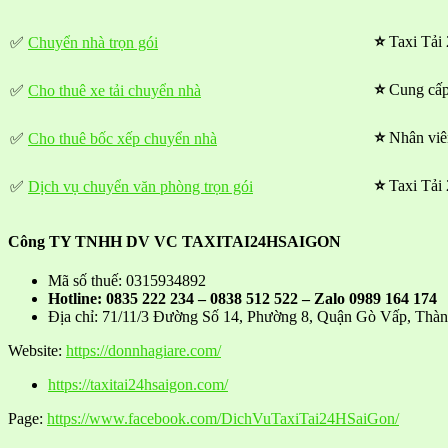
⭐
Taxi Tải 
✅
Chuyển nhà trọn gói
⭐
Cung cấp
✅
Cho thuê xe tải chuyển nhà
⭐
Nhân viê
✅
Cho thuê bốc xếp chuyển nhà
⭐
Taxi Tải
✅
Dịch vụ chuyển văn phòng trọn gói
Công TY TNHH DV VC TAXITAI24HSAIGON
Mã số thuế: 0315934892
Hotline: 0835 222 234 – 0838 512 522 – Zalo 0989 164 174
Địa chỉ: 71/11/3 Đường Số 14, Phường 8, Quận Gò Vấp, Thà
Website:
https://donnhagiare.com/
https://taxitai24hsaigon.com/
Page:
https://www.facebook.com/DichVuTaxiTai24HSaiGon/