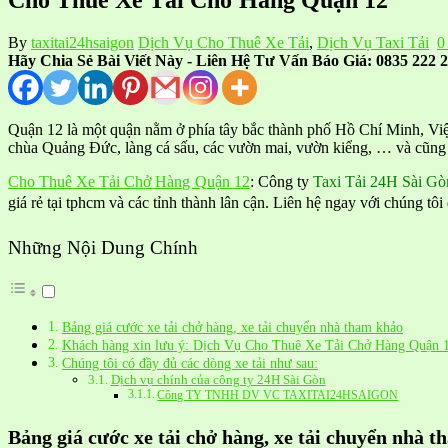
By
taxitai24hsaigon
Dịch Vụ Cho Thuê Xe Tải
,
Dịch Vụ Taxi Tải
0
Hãy Chia Sẻ Bài Viết Này - Liên Hệ Tư Vấn Báo Giá: 0835 222 2
Quận 12 là một quận nằm ở phía tây bắc thành phố Hồ Chí Minh, Vi
chùa Quảng Đức, làng cá sấu, các vườn mai, vườn kiểng, … và cũng 
Cho Thuê Xe Tải Chở Hàng Quận 12
: Công ty
Taxi Tải 24H Sài Gò
giá rẻ tại tphcm và các tỉnh thành lân cận. Liên hệ ngay với chúng tôi
Những Nội Dung Chính
Bảng giá cước xe tải chở hàng, xe tải chuyển nhà tham khảo
Khách hàng xin lưu ý: Dịch Vụ Cho Thuê Xe Tải Chở Hàng Quận 
Chúng tôi có đầy đủ các dòng xe tải như sau:
Dịch vụ chính của công ty 24H Sài Gòn
Công TY TNHH DV VC TAXITAI24HSAIGON
Bảng giá cước xe tải chở hàng, xe tải chuyển nhà 