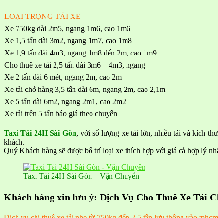
LOẠI TRỌNG TẢI XE
Xe 750kg dài 2m5, ngang 1m6, cao 1m6
Xe 1,5 tấn dài 3m2, ngang 1m7, cao 1m8
Xe 1,9 tấn dài 4m3, ngang 1m8 đến 2m, cao 1m9
Cho thuê xe tải 2,5 tấn dài 3m6 – 4m3, ngang
Xe 2 tấn dài 6 mét, ngang 2m, cao 2m
Xe tải chở hàng 3,5 tấn dài 6m, ngang 2m, cao 2,1m
Xe 5 tấn dài 6m2, ngang 2m1, cao 2m2
Xe tải trên 5 tấn báo giá theo chuyến
Taxi Tải 24H Sài Gòn
, với số lượng xe tải lớn, nhiều tải và kích 
khách.
Quý Khách hàng sẽ được bố trí loại xe thích hợp với giá cả hợp lý n
Taxi Tải 24H Sài Gòn – Vận Chuyển
Khách hàng xin lưu ý: Dịch Vụ Cho Thuê Xe Tải 
Dịch vụ chi thuê xe tải nhẹ từ 750kg đến 2,5 tấn lưu thông vào tph