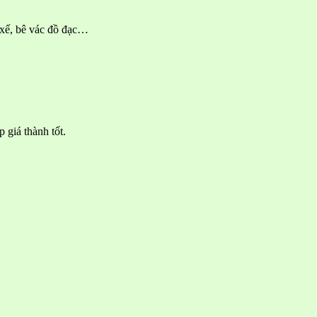
i xế, bê vác đồ đạc…
 giá thành tốt.