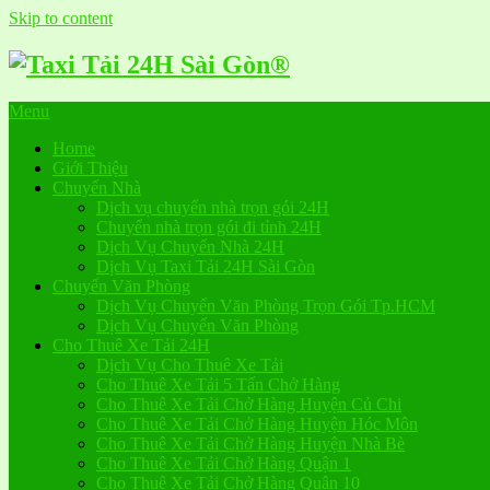
Skip to content
Menu
Home
Giới Thiệu
Chuyển Nhà
Dịch vụ chuyển nhà trọn gói 24H
Chuyển nhà trọn gói đi tỉnh 24H
Dịch Vụ Chuyển Nhà 24H
Dịch Vụ Taxi Tải 24H Sài Gòn
Chuyển Văn Phòng
Dịch Vụ Chuyển Văn Phòng Trọn Gói Tp.HCM
Dịch Vụ Chuyển Văn Phòng
Cho Thuê Xe Tải 24H
Dịch Vụ Cho Thuê Xe Tải
Cho Thuê Xe Tải 5 Tấn Chở Hàng
Cho Thuê Xe Tải Chở Hàng Huyện Củ Chi
Cho Thuê Xe Tải Chở Hàng Huyện Hóc Môn
Cho Thuê Xe Tải Chở Hàng Huyện Nhà Bè
Cho Thuê Xe Tải Chở Hàng Quận 1
Cho Thuê Xe Tải Chở Hàng Quận 10