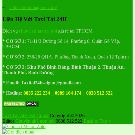
✅
https://donnhagiare.com/
Liên Hệ Với Taxi Tải 24H
Dịch vụ
chuyển nhà trọn gói
giá rẻ tại TPHCM
* CƠ SỞ 1:
71/11/3 Đường Số 14, Phường 8, Quận Gò Vấp,
TPHCM
* CƠ SỞ 2
:
256/26 Ql1A, Phường Thạnh Xuân, Quận 12 Tphcm
* CƠ SỞ 3:
Khu
Phố
Bình Đáng, Bình Thuận 2, Thuận An,
Thành Phố, Bình Dương
* Email: Taxitai24hsaigon@gmail.com
* Hotline:
0835 222 234
_
0989 164 174
_
0838 512 522
Taxi Tải 24H Sài Gòn®
Copyright © 2026.
Editor
Chuyển nhà trọn gói
0838 512 522
Back to Top ↑