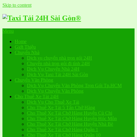
Skip to content
Menu
Home
Giới Thiệu
Chuyển Nhà
Dịch vụ chuyển nhà trọn gói 24H
Chuyển nhà trọn gói đi tỉnh 24H
Dịch Vụ Chuyển Nhà 24H
Dịch Vụ Taxi Tải 24H Sài Gòn
Chuyển Văn Phòng
Dịch Vụ Chuyển Văn Phòng Trọn Gói Tp.HCM
Dịch Vụ Chuyển Văn Phòng
Cho Thuê Xe Tải 24H
Dịch Vụ Cho Thuê Xe Tải
Cho Thuê Xe Tải 5 Tấn Chở Hàng
Cho Thuê Xe Tải Chở Hàng Huyện Củ Chi
Cho Thuê Xe Tải Chở Hàng Huyện Hóc Môn
Cho Thuê Xe Tải Chở Hàng Huyện Nhà Bè
Cho Thuê Xe Tải Chở Hàng Quận 1
Cho Thuê Xe Tải Chở Hàng Quận 10