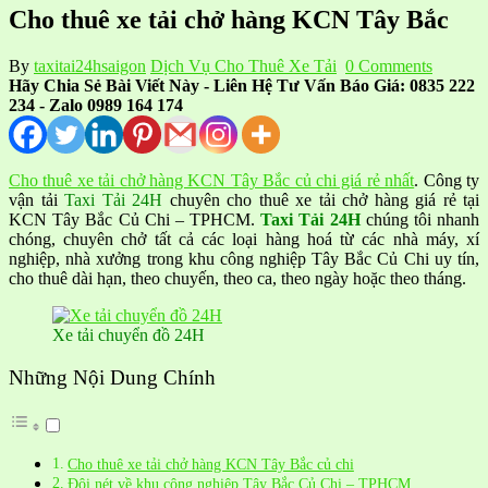
Cho thuê xe tải chở hàng KCN Tây Bắc
By
taxitai24hsaigon
Dịch Vụ Cho Thuê Xe Tải
0 Comments
Hãy Chia Sẻ Bài Viết Này - Liên Hệ Tư Vấn Báo Giá: 0835 222
234 - Zalo 0989 164 174
Cho thuê xe tải chở hàng KCN Tây Bắc củ chi giá rẻ nhất
. Công ty
vận tải
Taxi Tải 24H
chuyên cho thuê xe tải chở hàng giá rẻ tại
KCN Tây Bắc Củ Chi – TPHCM.
Taxi Tải 24H
chúng tôi nhanh
chóng, chuyên chở tất cả các loại hàng hoá từ các nhà máy, xí
nghiệp, nhà xưởng trong khu công nghiệp Tây Bắc Củ Chi uy tín,
cho thuê dài hạn, theo chuyến, theo ca, theo ngày hoặc theo tháng.
Xe tải chuyển đồ 24H
Những Nội Dung Chính
Cho thuê xe tải chở hàng KCN Tây Bắc củ chi
Đôi nét về khu công nghiệp Tây Bắc Củ Chi – TPHCM