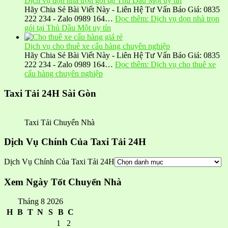
Dịch vụ dọn nhà trọn gói tại Thủ Dầu Một uy tín
Hãy Chia Sẻ Bài Viết Này - Liên Hệ Tư Vấn Báo Giá: 0835
222 234 - Zalo 0989 164…
Đọc thêm
: Dịch vụ dọn nhà trọn
gói tại Thủ Dầu Một uy tín
Dịch vụ cho thuê xe cẩu hàng chuyên nghiệp
Hãy Chia Sẻ Bài Viết Này - Liên Hệ Tư Vấn Báo Giá: 0835
222 234 - Zalo 0989 164…
Đọc thêm
: Dịch vụ cho thuê xe
cẩu hàng chuyên nghiệp
Taxi Tải 24H Sài Gòn
Taxi Tải Chuyển Nhà
Dịch Vụ Chính Của Taxi Tải 24H
Dịch Vụ Chính Của Taxi Tải 24H
Xem Ngày Tốt Chuyển Nhà
Tháng 8 2026
H
B
T
N
S
B
C
1
2