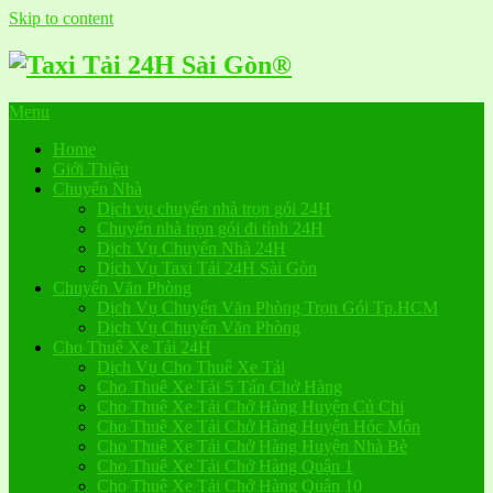
Skip to content
Menu
Home
Giới Thiệu
Chuyển Nhà
Dịch vụ chuyển nhà trọn gói 24H
Chuyển nhà trọn gói đi tỉnh 24H
Dịch Vụ Chuyển Nhà 24H
Dịch Vụ Taxi Tải 24H Sài Gòn
Chuyển Văn Phòng
Dịch Vụ Chuyển Văn Phòng Trọn Gói Tp.HCM
Dịch Vụ Chuyển Văn Phòng
Cho Thuê Xe Tải 24H
Dịch Vụ Cho Thuê Xe Tải
Cho Thuê Xe Tải 5 Tấn Chở Hàng
Cho Thuê Xe Tải Chở Hàng Huyện Củ Chi
Cho Thuê Xe Tải Chở Hàng Huyện Hóc Môn
Cho Thuê Xe Tải Chở Hàng Huyện Nhà Bè
Cho Thuê Xe Tải Chở Hàng Quận 1
Cho Thuê Xe Tải Chở Hàng Quận 10