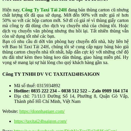
Hiện nay,
Công Ty Taxi Tải 24H
đang bán thùng carton cũ nhưng
chất lượng tốt đã qua sử dụng. Mới đến 90% với mức giá rẻ hơn
50% so với các hộp carton mới. Sở dĩ có giá rẻ vì thùng giấy carton
mà công ty đã dùng cho dịch vụ chuyển nhà của chúng tôi. Hoặc
dịch vụ chuyển văn phòng nhưng thu hồi lại. Tất nhiên thùng vẫn
còn sử dụng tốt nhé các bạn.
Bạn có nhu cầu di dời văn phòng hay chuyển đổi nhà, hãy liên hệ
với Bao bì Taxi Tải 24H, chúng tôi sẽ cung cấp ngay bảng báo giá
thùng carton chuyển nhà tốt nhất, hấp dẫn cực kỳ với những chế độ
ưu đãi như kèm theo băng keo dán thùng, giao hàng miễn phí. Hy
vọng sẽ mang lại sự hài lòng cho quý khách hàng gần xa.
Công TY TNHH DV VC TAXITAI24HSAIGON
Mã số thuế: 0315934892
Hotline: 0835 222 234 – 0838 512 522 – Zalo 0989 164 174
Địa chỉ: 71/11/3 Đường Số 14, Phường 8, Quận Gò Vấp,
Thành phố Hồ Chí Minh, Việt Nam
Website:
https://donnhagiare.com/
https://taxitai24hsaigon.com/