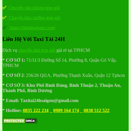
✅
Chuyển văn phòng trọn gói
✅
Chuyển kho xưởng trọn gói
✅
https://donnhagiare.com/
Liên Hệ Với Taxi Tải 24H
Dịch vụ
chuyển nhà trọn gói
giá rẻ tại TPHCM
* CƠ SỞ 1:
71/11/3 Đường Số 14, Phường 8, Quận Gò Vấp,
TPHCM
* CƠ SỞ 2
:
256/26 Ql1A, Phường Thạnh Xuân, Quận 12 Tphcm
* CƠ SỞ 3:
Khu
Phố
Bình Đáng, Bình Thuận 2, Thuận An,
Thành Phố, Bình Dương
* Email: Taxitai24hsaigon@gmail.com
* Hotline:
0835 222 234
_
0989 164 174
_
0838 512 522