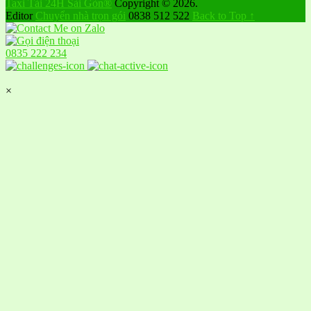
Taxi Tải 24H Sài Gòn®
Copyright © 2026.
Editor
Chuyển nhà trọn gói
0838 512 522
Back to Top ↑
0835 222 234
×