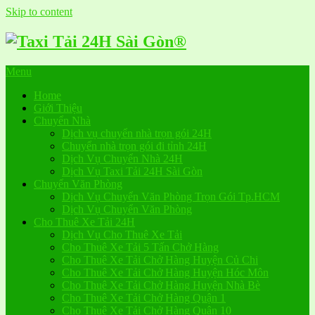
Skip to content
Menu
Home
Giới Thiệu
Chuyển Nhà
Dịch vụ chuyển nhà trọn gói 24H
Chuyển nhà trọn gói đi tỉnh 24H
Dịch Vụ Chuyển Nhà 24H
Dịch Vụ Taxi Tải 24H Sài Gòn
Chuyển Văn Phòng
Dịch Vụ Chuyển Văn Phòng Trọn Gói Tp.HCM
Dịch Vụ Chuyển Văn Phòng
Cho Thuê Xe Tải 24H
Dịch Vụ Cho Thuê Xe Tải
Cho Thuê Xe Tải 5 Tấn Chở Hàng
Cho Thuê Xe Tải Chở Hàng Huyện Củ Chi
Cho Thuê Xe Tải Chở Hàng Huyện Hóc Môn
Cho Thuê Xe Tải Chở Hàng Huyện Nhà Bè
Cho Thuê Xe Tải Chở Hàng Quận 1
Cho Thuê Xe Tải Chở Hàng Quận 10