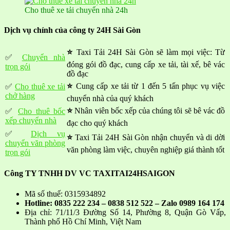
Cho thuê xe tải chuyển nhà 24h
Dịch vụ chính của công ty 24H Sài Gòn
⭐
Taxi Tải 24H Sài Gòn sẽ làm mọi việc: Từ
✅
Chuyển nhà
đóng gói đồ đạc, cung cấp xe tải, tài xế, bê vác
trọn gói
đồ đạc
⭐
Cung cấp xe tải từ 1 đến 5 tấn phục vụ việc
✅
Cho thuê xe tải
chở hàng
chuyển nhà của quý khách
⭐
Nhân viên bốc xếp của chúng tôi sẽ bê vác đồ
✅
Cho thuê bốc
xếp chuyển nhà
đạc cho quý khách
✅
Dịch vụ
⭐
Taxi Tải 24H Sài Gòn nhận chuyển và di dời
chuyển văn phòng
văn phòng làm việc, chuyên nghiệp giá thành tốt
trọn gói
Công TY TNHH DV VC TAXITAI24HSAIGON
Mã số thuế: 0315934892
Hotline: 0835 222 234 – 0838 512 522 – Zalo 0989 164 174
Địa chỉ: 71/11/3 Đường Số 14, Phường 8, Quận Gò Vấp,
Thành phố Hồ Chí Minh, Việt Nam