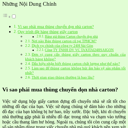
Những Nội Dung Chính
Vì sao phải mua thùng chuyển dọn nhà carton?
Quy trình đặt hàng thùng giấy carton
Bảng giá thùng Carton chuyển dọn nhà
Nơi nào Bán thùng carton cũ tại TPHCM?
Dịch vụ chính của công ty 24H Sài Gòn
Công TY TNHH DV VC TAXITAI24HSAIGON
Đơn vị cung cấp thùng giấy carton theo quy chuẩn của
khách hàng không?
Dấu hiệu nhận biết thùng carton chất lượng như thế nào?
Làm sao để thùng carton không hút ẩm bảo vệ sản phẩm tốt
nhất?
Thời gian giao thùng thường là bao lâu?
Vì sao phải mua thùng chuyển dọn nhà carton?
Việc sử dụng hộp giấy carton đựng đồ chuyển nhà sẽ rất tốt cho
những đồ đạc của bạn. Việc sử dụng chúng sẽ đảm bảo cho những
đồ đạc của bạn không bị hư hao, trầy xước. Đặc biệt, khi di chuyển
nhà thường gặp phải là nhiều đồ đạc trong nhà va chạm vào tường
hoặc cầu thang làm hư hỏng. Ngoài ra, chúng tôi còn cung cấp một
số sản phẩm dùng trong việc chuyển nhà mà quý khách nên xem xét