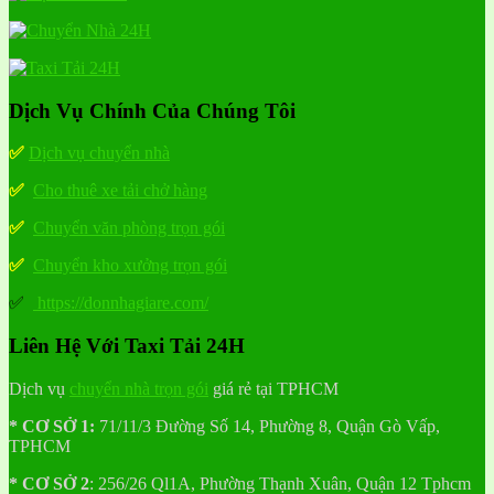
Dịch Vụ Chính Của Chúng Tôi
✅
Dịch vụ chuyển nhà
✅
Cho thuê xe tải chở hàng
✅
Chuyển văn phòng trọn gói
✅
Chuyển kho xưởng trọn gói
✅
https://donnhagiare.com/
Liên Hệ Với Taxi Tải 24H
Dịch vụ
chuyển nhà trọn gói
giá rẻ tại TPHCM
* CƠ SỞ 1:
71/11/3 Đường Số 14, Phường 8, Quận Gò Vấp,
TPHCM
* CƠ SỞ 2
:
256/26 Ql1A, Phường Thạnh Xuân, Quận 12 Tphcm