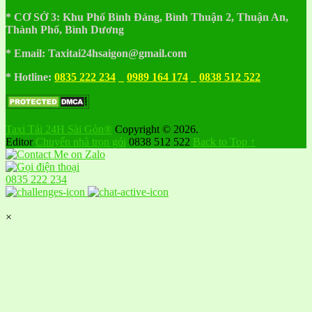
* CƠ SỞ 3:
Khu
Phố
Bình Đáng, Bình Thuận 2, Thuận An,
Thành Phố, Bình Dương
* Email: Taxitai24hsaigon@gmail.com
* Hotline:
0835 222 234
_
0989 164 174
_
0838 512 522
Taxi Tải 24H Sài Gòn®
Copyright © 2026.
Editor
Chuyển nhà trọn gói
0838 512 522
Back to Top ↑
0835 222 234
×