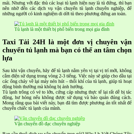
mái. Nhưng với đặc thù các loại tủ lạnh hiện nay là tủ đứng, thì bạn
nên nhờ đến các dịch vụ vận chuyển tủ lạnh chuyên nghiệp, để
những người có kinh nghiệm di dời tủ theo phương đứng an toàn.
Tủ lạnh là một thiết bị phổ biến trong mọi gia đình
Taxi Tải 24H là một đơn vị chuyên vận
chuyển tủ lạnh mà bạn có thể an tâm chọn
lựa
Sau khi vận chuyển, hãy để tủ lạnh nằm yên vị tại vị trí mới, không
cắm điện sử dụng trong vòng 2-3 tiếng. Việc này sẽ giúp cho dầu tại
các ống chảy về lại máy nén hút – thổi khí của tủ lạnh, giúp tủ hoạt
động bình thường mà không bị ảnh hưởng.
Tủ lạnh trông có vẻ to lớn, cứng cáp nhưng thực tế lại rất dễ bị tác
động, hư hỏng nếu không được sử dụng và bảo quản đúng cách.
Mong rằng qua bài viết này, bạn đã tìm được phương án tốt nhất để
chuyển chiếc tủ lạnh của mình.
Vận chuyển đồ đạc chuyên nghiệp
Bạn cần thuê dịch vụ vận chuyển trọn gói? Hãy Lh Với Chúng Tôi: