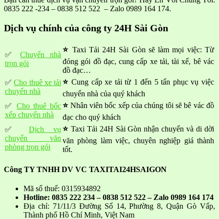
0835 222 -234 – 0838 512 522 – Zalo 0989 164 174.
Dịch vụ chính của công ty 24H Sài Gòn
⭐
Taxi Tải 24H Sài Gòn sẽ làm mọi việc: Từ
✅
Chuyển nhà
đóng gói đồ đạc, cung cấp xe tải, tài xế, bê vác
trọn gói
đồ đạc…
⭐
Cung cấp xe tải từ 1 đến 5 tấn phục vụ việc
✅
Cho thuê xe tải
chuyển nhà
chuyển nhà của quý khách
⭐
Nhân viên bốc xếp của chúng tôi sẽ bê vác đồ
✅
Cho thuê bốc
xếp chuyển nhà
đạc cho quý khách
⭐
Taxi Tải 24H Sài Gòn nhận chuyển và di dời
✅
Dịch vụ
chuyển văn
văn phòng làm việc, chuyên nghiệp giá thành
phòng trọn gói
tốt.
Công TY TNHH DV VC TAXITAI24HSAIGON
Mã số thuế: 0315934892
Hotline: 0835 222 234 – 0838 512 522 – Zalo 0989 164 174
Địa chỉ: 71/11/3 Đường Số 14, Phường 8, Quận Gò Vấp,
Thành phố Hồ Chí Minh, Việt Nam