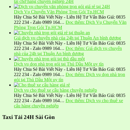
tải chở hàng chuyên nghiệp 24H
Dịch Vụ Chuyển Văn Phòng Trọn Gói Tp.HCM
Hãy Chia Sẻ Bài Viết Này - Liên Hệ Tư Vấn Báo Giá: 0835
222 234 - Zalo 0989 164…
Đọc thêm
: Dịch Vụ Chuyển Văn
Phòng Trọn Gói Tp.HCM
Giá dịch vụ chuyển nhà của 24h tại Thuận An bình dương
Hãy Chia Sẻ Bài Viết Này - Liên Hệ Tư Vấn Báo Giá: 0835
222 234 - Zalo 0989 164…
Đọc thêm
: Giá dịch vụ chuyển
nhà của 24h tại Thuận An bình dương
Dịch vụ dọn nhà trọn gói tại Thủ Dầu Một uy tín
Hãy Chia Sẻ Bài Viết Này - Liên Hệ Tư Vấn Báo Giá: 0835
222 234 - Zalo 0989 164…
Đọc thêm
: Dịch vụ dọn nhà trọn
gói tại Thủ Dầu Một uy tín
Dịch vụ cho thuê xe cẩu hàng chuyên nghiệp
Hãy Chia Sẻ Bài Viết Này - Liên Hệ Tư Vấn Báo Giá: 0835
222 234 - Zalo 0989 164…
Đọc thêm
: Dịch vụ cho thuê xe
cẩu hàng chuyên nghiệp
Taxi Tải 24H Sài Gòn