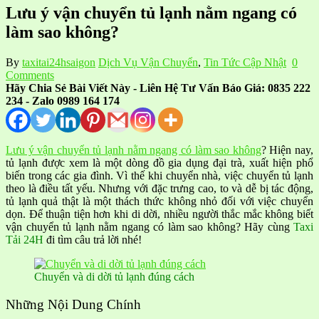
Lưu ý vận chuyển tủ lạnh nằm ngang có
làm sao không?
By
taxitai24hsaigon
Dịch Vụ Vận Chuyển
,
Tin Tức Cập Nhật
0
Comments
Hãy Chia Sẻ Bài Viết Này - Liên Hệ Tư Vấn Báo Giá: 0835 222
234 - Zalo 0989 164 174
Lưu ý vận chuyển tủ lạnh nằm ngang có làm sao không
? Hiện nay,
tủ lạnh được xem là một dòng đồ gia dụng đại trà, xuất hiện phổ
biến trong các gia đình. Vì thế khi chuyển nhà, việc chuyển tủ lạnh
theo là điều tất yếu. Nhưng với đặc trưng cao, to và dễ bị tác động,
tủ lạnh quả thật là một thách thức không nhỏ đối với việc chuyển
dọn. Để thuận tiện hơn khi di dời, nhiều người thắc mắc không biết
vận chuyển tủ lạnh nằm ngang có làm sao không? Hãy cùng
Taxi
Tải 24H
đi tìm câu trả lời nhé!
Chuyển và di dời tủ lạnh đúng cách
Những Nội Dung Chính