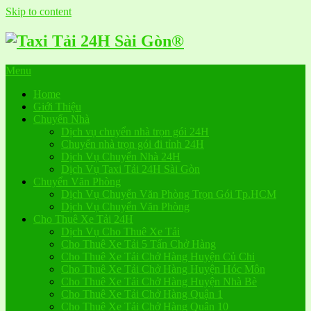
Skip to content
Menu
Home
Giới Thiệu
Chuyển Nhà
Dịch vụ chuyển nhà trọn gói 24H
Chuyển nhà trọn gói đi tỉnh 24H
Dịch Vụ Chuyển Nhà 24H
Dịch Vụ Taxi Tải 24H Sài Gòn
Chuyển Văn Phòng
Dịch Vụ Chuyển Văn Phòng Trọn Gói Tp.HCM
Dịch Vụ Chuyển Văn Phòng
Cho Thuê Xe Tải 24H
Dịch Vụ Cho Thuê Xe Tải
Cho Thuê Xe Tải 5 Tấn Chở Hàng
Cho Thuê Xe Tải Chở Hàng Huyện Củ Chi
Cho Thuê Xe Tải Chở Hàng Huyện Hóc Môn
Cho Thuê Xe Tải Chở Hàng Huyện Nhà Bè
Cho Thuê Xe Tải Chở Hàng Quận 1
Cho Thuê Xe Tải Chở Hàng Quận 10