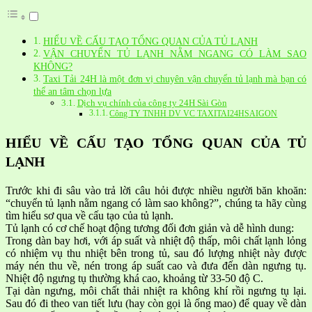
HIỂU VỀ CẤU TẠO TỔNG QUAN CỦA TỦ LẠNH
VẬN CHUYỂN TỦ LẠNH NẰM NGANG CÓ LÀM SAO
KHÔNG?
Taxi Tải 24H là một đơn vị chuyên vận chuyển tủ lạnh mà bạn có
thể an tâm chọn lựa
Dịch vụ chính của công ty 24H Sài Gòn
Công TY TNHH DV VC TAXITAI24HSAIGON
HIỂU VỀ CẤU TẠO TỔNG QUAN CỦA TỦ
LẠNH
Trước khi đi sâu vào trả lời câu hỏi được nhiều người băn khoăn:
“chuyển tủ lạnh nằm ngang có làm sao không?”, chúng ta hãy cùng
tìm hiểu sơ qua về cấu tạo của tủ lạnh.
Tủ lạnh có cơ chế hoạt động tương đối đơn giản và dễ hình dung:
Trong dàn bay hơi, với áp suất và nhiệt độ thấp, môi chất lạnh lỏng
có nhiệm vụ thu nhiệt bên trong tủ, sau đó lượng nhiệt này được
máy nén thu về, nén trong áp suất cao và đưa đến dàn ngưng tụ.
Nhiệt độ ngưng tụ thường khá cao, khoảng từ 33-50 độ C.
Tại dàn ngưng, môi chất thải nhiệt ra không khí rồi ngưng tụ lại.
Sau đó đi theo van tiết lưu (hay còn gọi là ống mao) để quay về dàn