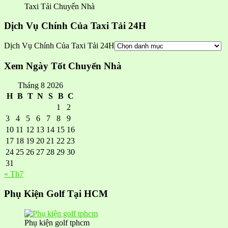
Taxi Tải Chuyển Nhà
Dịch Vụ Chính Của Taxi Tải 24H
Dịch Vụ Chính Của Taxi Tải 24H
Xem Ngày Tốt Chuyển Nhà
Tháng 8 2026
H
B
T
N
S
B
C
1
2
3
4
5
6
7
8
9
10
11
12
13
14
15
16
17
18
19
20
21
22
23
24
25
26
27
28
29
30
31
« Th7
Phụ Kiện Golf Tại HCM
Phụ kiện golf tphcm