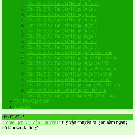
Cho Thuê Xe Tải Chở Hàng Quận 11
Cho Thuê Xe Tải Chở Hàng Quận 2
Cho Thuê Xe Tải Chở Hàng Quận 3
Cho Thuê Xe Tải Chở Hàng Quận 4
Cho Thuê Xe Tải Chở Hàng Quận 5
Cho Thuê Xe Tải Chở Hàng Quận 6
Cho Thuê Xe Tải Chở Hàng Quận 7
Cho Thuê Xe Tải Chở Hàng Quận 8
Cho Thuê Xe Tải Chở Hàng Quận 9
Cho Thuê Xe Tải Chở Hàng Quận Bình Tân
Cho Thuê Xe Tải Chở Hàng Quận Bình Thạnh
Cho Thuê Xe Tải Chở Hàng Quận Gò Vấp
Cho Thuê Xe Tải Chở Hàng Quận Phú Nhuận
Cho Thuê Xe Tải Chở Hàng Quận Tân Bình
Cho Thuê Xe Tải Chở Hàng Quận Tân Phú
Cho Thuê Xe Tải Chở Hàng Thành Phố Thủ Đức
Cho Thuê Xe Tải Chở Hàng Đi Tỉnh 24h
Cho Thuê Xe Tải Thùng Dài 6 Mét Chở Hàng
Tin Tức Cập Nhật
Liên Hệ
05/09/2022
Home
Dịch Vụ Vận Chuyển
Lưu ý vận chuyển tủ lạnh nằm ngang
có làm sao không?