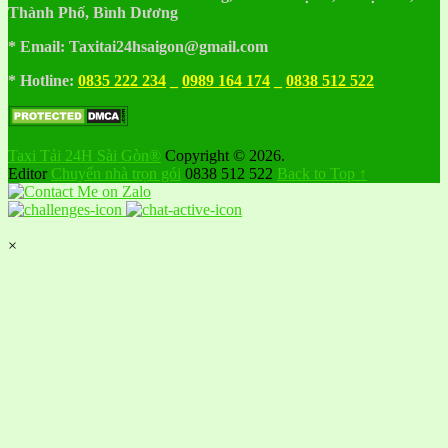
Thành Phố, Bình Dương
* Email: Taxitai24hsaigon@gmail.com
* Hotline:
0835 222 234
_
0989 164 174
_
0838 512 522
Taxi Tải 24H Sài Gòn®
Copyright © 2026.
Editor
Chuyển nhà trọn gói
0838 512 522
Back to Top ↑
×