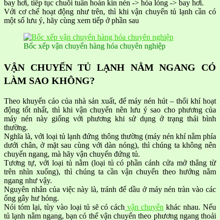
bay hơi, tiếp tục chuỗi tuần hoàn kín nén -> hóa lỏng -> bay hơi.
Với cơ chế hoạt động như trên, thì khi vận chuyển tủ lạnh cần có
một số lưu ý, hãy cùng xem tiếp ở phần sau
Bốc xếp vận chuyển hàng hóa chuyên nghiệp
VẬN CHUYỂN TỦ LẠNH NẰM NGANG CÓ
LÀM SAO KHÔNG?
Theo khuyến cáo của nhà sản xuất, để máy nén hút – thổi khí hoạt
động tốt nhất, thì khi vận chuyển nên lưu ý sao cho phương của
máy nén này giống với phương khi sử dụng ở trạng thái bình
thường.
Nghĩa là, với loại tủ lạnh đứng thông thường (máy nén khí nằm phía
dưới chân, ở mặt sau cùng với dàn nóng), thì chúng ta không nên
chuyển ngang, mà hãy vận chuyển đứng tủ.
Tương tự, với loại tủ nằm (loại tủ có phần cánh cửa mở thẳng từ
trên nhìn xuống), thì chúng ta cần vận chuyển theo hướng nằm
ngang như vậy.
Nguyên nhân của việc này là, tránh để dầu ở máy nén tràn vào các
ống gây hư hỏng.
Nói tóm lại, tùy vào loại tủ sẽ có cách
vận chuyển
khác nhau. Nếu
tủ lạnh nằm ngang, bạn có thể vận chuyển theo phương ngang thoải