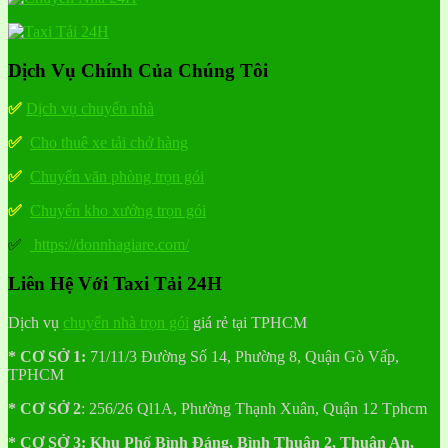
Dịch Vụ Chính Của Chúng Tôi
✅
Dịch vụ chuyển nhà
✅
Cho thuê xe tải chở hàng
✅
Chuyển văn phòng trọn gói
✅
Chuyển kho xưởng trọn gói
✅
https://donnhagiare.com/
Liên Hệ Với Taxi Tải 24H
Dịch vụ
chuyển nhà trọn gói
giá rẻ tại TPHCM
* CƠ SỞ 1:
71/11/3 Đường Số 14, Phường 8, Quận Gò Vấp,
TPHCM
* CƠ SỞ 2
:
256/26 Ql1A, Phường Thạnh Xuân, Quận 12 Tphcm
* CƠ SỞ 3:
Khu
Phố
Bình Đáng, Bình Thuận 2, Thuận An,