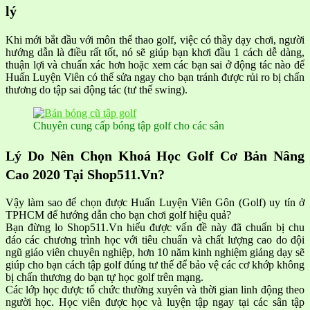
lý
Khi mới bắt đầu với môn thể thao golf, việc có thầy dạy chơi, người
hướng dẫn là điều rất tốt, nó sẽ giúp bạn khơi đầu 1 cách dễ dàng,
thuận lợi và chuẩn xác hơn hoặc xem các bạn sai ở động tác nào để
Huấn Luyện Viên có thể sửa ngay cho bạn tránh được rủi ro bị chấn
thương do tập sai động tác (tư thế swing).
Chuyên cung cấp bóng tập golf cho các sân
Lý Do Nên Chọn Khoá Học Golf Cơ Bản Nâng
Cao 2020 Tại
Shop511.Vn?
Vậy làm sao để chọn được Huấn Luyện Viên Gôn (Golf) uy tín ở
TPHCM để hướng dẫn cho bạn chơi golf hiệu quả?
Bạn đừng lo Shop511.Vn hiểu được vấn đề này đã chuẩn bị chu
đáo các chương trình học với tiêu chuẩn và chất lượng cao do đội
ngũ giáo viên chuyên nghiệp, hơn 10 năm kinh nghiệm giảng dạy sẽ
giúp cho bạn cách tập golf đúng tư thế để bảo vệ các cơ khớp không
bị chấn thương do bạn tự học golf trên mạng.
Các lớp học được tổ chức thường xuyên và thời gian linh động theo
người học. Học viên được học và luyện tập ngay tại các sân tập