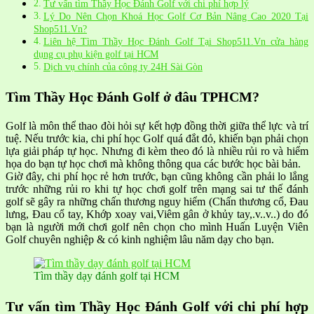
Tư vấn tìm Thầy Học Đánh Golf với chi phí hợp lý
Lý Do Nên Chọn Khoá Học Golf Cơ Bản Nâng Cao 2020 Tại
Shop511.Vn?
Liên hệ Tìm Thầy Học Đánh Golf Tại Shop511.Vn cửa hàng
dụng cụ phụ kiện golf tại HCM
Dịch vụ chính của công ty 24H Sài Gòn
Tìm Thầy Học Đánh Golf ở đâu TPHCM?
Golf là môn thể thao đòi hỏi sự kết hợp đồng thời giữa thể lực và trí
tuệ. Nếu trước kia, chi phí học Golf quá đắt đỏ, khiến bạn phải chọn
lựa giải pháp tự học. Nhưng đi kèm theo đó là nhiều rủi ro và hiểm
họa do bạn tự học chơi mà không thông qua các bước học bài bản.
Giờ đây, chi phí học rẻ hơn trước, bạn cũng không cần phải lo lắng
trước những rủi ro khi tự học chơi golf trên mạng sai tư thế đánh
golf sẽ gây ra những chấn thương nguy hiểm (Chấn thương cổ, Đau
lưng, Đau cổ tay, Khớp xoay vai,Viêm gân ở khủy tay,.v..v..) do đó
bạn là người mới chơi golf nên chọn cho mình Huấn Luyện Viên
Golf chuyên nghiệp & có kinh nghiệm lâu năm dạy cho bạn.
Tìm thầy dạy đánh golf tại HCM
Tư vấn tìm Thầy Học Đánh Golf với chi phí hợp