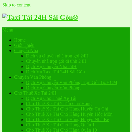
Skip to content
Menu
Home
Giới Thiệu
Chuyển Nhà
Dịch vụ chuyển nhà trọn gói 24H
Chuyển nhà trọn gói đi tỉnh 24H
Dịch Vụ Chuyển Nhà 24H
Dịch Vụ Taxi Tải 24H Sài Gòn
Chuyển Văn Phòng
Dịch Vụ Chuyển Văn Phòng Trọn Gói Tp.HCM
Dịch Vụ Chuyển Văn Phòng
Cho Thuê Xe Tải 24H
Dịch Vụ Cho Thuê Xe Tải
Cho Thuê Xe Tải 5 Tấn Chở Hàng
Cho Thuê Xe Tải Chở Hàng Huyện Củ Chi
Cho Thuê Xe Tải Chở Hàng Huyện Hóc Môn
Cho Thuê Xe Tải Chở Hàng Huyện Nhà Bè
Cho Thuê Xe Tải Chở Hàng Quận 1
Cho Thuê Xe Tải Chở Hàng Quận 10