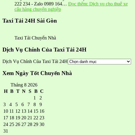
222 234 - Zalo 0989 164…
Đọc thêm
: Dịch vụ cho thuê xe
cẩu hàng chuyên nghiệp
Taxi Tải 24H Sài Gòn
Taxi Tải Chuyển Nhà
Dịch Vụ Chính Của Taxi Tải 24H
Dịch Vụ Chính Của Taxi Tải 24H
Xem Ngày Tốt Chuyển Nhà
Tháng 8 2026
H
B
T
N
S
B
C
1
2
3
4
5
6
7
8
9
10
11
12
13
14
15
16
17
18
19
20
21
22
23
24
25
26
27
28
29
30
31