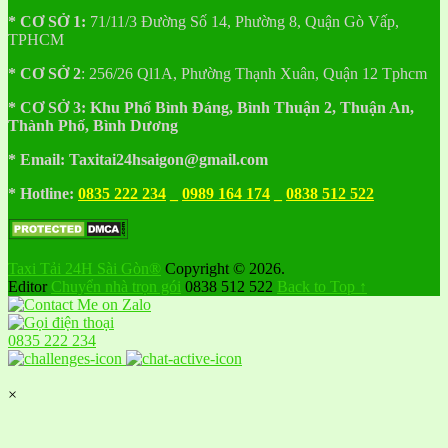
* CƠ SỞ 1:
71/11/3 Đường Số 14, Phường 8, Quận Gò Vấp,
TPHCM
* CƠ SỞ 2
:
256/26 Ql1A, Phường Thạnh Xuân, Quận 12 Tphcm
* CƠ SỞ 3:
Khu
Phố
Bình Đáng, Bình Thuận 2, Thuận An,
Thành Phố, Bình Dương
* Email: Taxitai24hsaigon@gmail.com
* Hotline:
0835 222 234
_
0989 164 174
_
0838 512 522
Taxi Tải 24H Sài Gòn®
Copyright © 2026.
Editor
Chuyển nhà trọn gói
0838 512 522
Back to Top ↑
0835 222 234
×