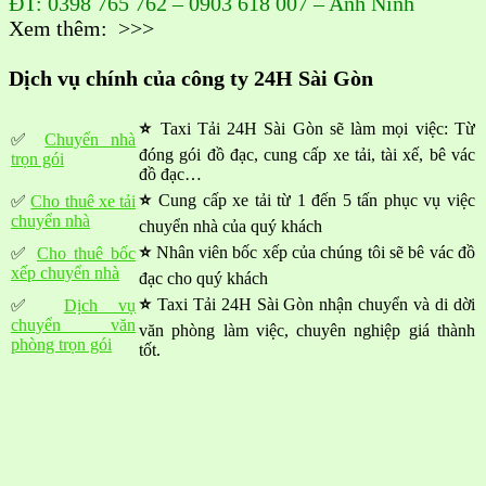
ĐT: 0398 765 762 – 0903 618 007 – Anh Ninh
Xem thêm: >>>
Dịch vụ chính của công ty 24H Sài Gòn
⭐
Taxi Tải 24H Sài Gòn sẽ làm mọi việc: Từ
✅
Chuyển nhà
đóng gói đồ đạc, cung cấp xe tải, tài xế, bê vác
trọn gói
đồ đạc…
⭐
Cung cấp xe tải từ 1 đến 5 tấn phục vụ việc
✅
Cho thuê xe tải
chuyển nhà
chuyển nhà của quý khách
⭐
Nhân viên bốc xếp của chúng tôi sẽ bê vác đồ
✅
Cho thuê bốc
xếp chuyển nhà
đạc cho quý khách
⭐
Taxi Tải 24H Sài Gòn nhận chuyển và di dời
✅
Dịch vụ
chuyển văn
văn phòng làm việc, chuyên nghiệp giá thành
phòng trọn gói
tốt.