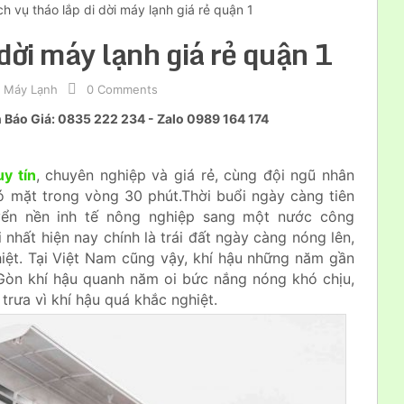
ch vụ tháo lắp di dời máy lạnh giá rẻ quận 1
 dời máy lạnh giá rẻ quận 1
p Máy Lạnh
0 Comments
ấn Báo Giá: 0835 222 234 - Zalo 0989 164 174
y tín
, chuyên nghiệp và giá rẻ, cùng đội ngũ nhân
ó mặt trong vòng 30 phút.Thời buổi ngày càng tiên
uyển nền inh tế nông nghiệp sang một nước công
 nhất hiện nay chính là trái đất ngày càng nóng lên,
iệt. Tại Việt Nam cũng vậy, khí hậu những năm gần
 Gòn khí hậu quanh năm oi bức nắng nóng khó chịu,
trưa vì khí hậu quá khắc nghiệt.