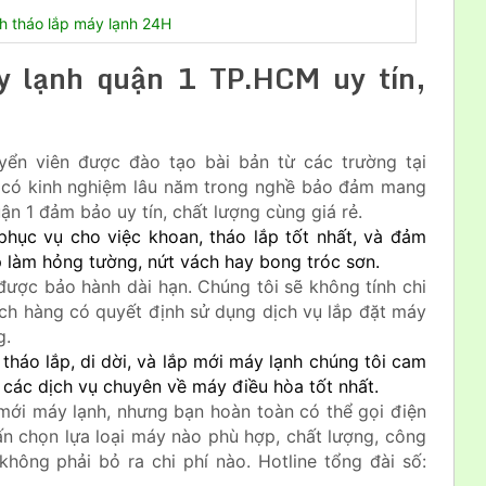
nh tháo lắp máy lạnh 24H
y lạnh quận 1 TP.HCM uy tín,
yển viên được đào tạo bài bản từ các trường tại
 có kinh nghiệm lâu năm trong nghề bảo đảm mang
ận 1 đảm bảo uy tín, chất lượng cùng giá rẻ.
phục vụ cho việc khoan, tháo lắp tốt nhất, và đảm
 làm hỏng tường, nứt vách hay bong tróc sơn.
 được bảo hành dài hạn. Chúng tôi sẽ không tính chi
hách hàng có quyết định sử dụng dịch vụ lắp đặt máy
g.
tháo lắp, di dời, và lắp mới máy lạnh chúng tôi cam
 các dịch vụ chuyên về máy điều hòa tốt nhất.
mới máy lạnh, nhưng bạn hoàn toàn có thể gọi điện
 chọn lựa loại máy nào phù hợp, chất lượng, công
 không phải bỏ ra chi phí nào. Hotline tổng đài số: