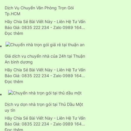
thuê
Dịch Vụ Chuyển Văn Phòng Trọn Gói
xe
Tp.HCM
tải
chở
Hãy Chia Sẻ Bài Viết Này - Liên Hệ Tư Vấn
hàng
Báo Giá: 0835 222 234 - Zalo 0989 164…
chuyên
:
Đọc thêm
nghiệp
Dịch
24H
Vụ
Chuyển
Giá dịch vụ chuyển nhà của 24h tại Thuận
Văn
An bình dương
Phòng
Trọn
Hãy Chia Sẻ Bài Viết Này - Liên Hệ Tư Vấn
Gói
Báo Giá: 0835 222 234 - Zalo 0989 164…
Tp.HCM
:
Đọc thêm
Giá
dịch
vụ
Dịch vụ dọn nhà trọn gói tại Thủ Dầu Một
chuyển
uy tín
nhà
của
Hãy Chia Sẻ Bài Viết Này - Liên Hệ Tư Vấn
24h
Báo Giá: 0835 222 234 - Zalo 0989 164…
tại
:
Đọc thêm