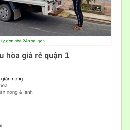
ty dọn nhà 24h sài gòn
u hòa giá rẻ quận 1
 giàn nóng
 hòa
iàn nóng & lạnh
ại