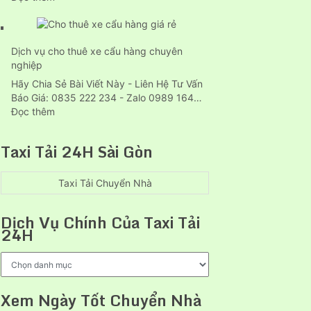
Thuận
Dịch
An
vụ
bình
dọn
dương
Dịch vụ cho thuê xe cẩu hàng chuyên
nhà
nghiệp
trọn
gói
Hãy Chia Sẻ Bài Viết Này - Liên Hệ Tư Vấn
tại
Báo Giá: 0835 222 234 - Zalo 0989 164…
Thủ
:
Đọc thêm
Dầu
Dịch
Một
vụ
Taxi Tải 24H Sài Gòn
uy
cho
tín
thuê
xe
Taxi Tải Chuyển Nhà
cẩu
hàng
Dịch Vụ Chính Của Taxi Tải
chuyên
24H
nghiệp
Dịch
Vụ
Chính
Xem Ngày Tốt Chuyển Nhà
Của