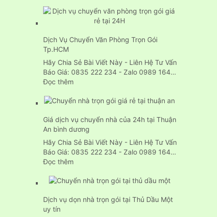
Dịch
vụ
cho
thuê
Dịch Vụ Chuyển Văn Phòng Trọn Gói
xe
Tp.HCM
tải
chở
Hãy Chia Sẻ Bài Viết Này - Liên Hệ Tư Vấn
hàng
Báo Giá: 0835 222 234 - Zalo 0989 164…
chuyên
:
Đọc thêm
nghiệp
Dịch
24H
Vụ
Chuyển
Giá dịch vụ chuyển nhà của 24h tại Thuận
Văn
An bình dương
Phòng
Trọn
Hãy Chia Sẻ Bài Viết Này - Liên Hệ Tư Vấn
Gói
Báo Giá: 0835 222 234 - Zalo 0989 164…
Tp.HCM
:
Đọc thêm
Giá
dịch
vụ
Dịch vụ dọn nhà trọn gói tại Thủ Dầu Một
chuyển
uy tín
nhà