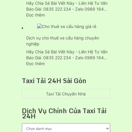
của
Hãy Chia Sẻ Bài Viết Này - Liên Hệ Tư Vấn
24h
Báo Giá: 0835 222 234 - Zalo 0989 164…
tại
:
Đọc thêm
Thuận
Dịch
An
vụ
bình
dọn
dương
Dịch vụ cho thuê xe cẩu hàng chuyên
nhà
nghiệp
trọn
gói
Hãy Chia Sẻ Bài Viết Này - Liên Hệ Tư Vấn
tại
Báo Giá: 0835 222 234 - Zalo 0989 164…
Thủ
:
Đọc thêm
Dầu
Dịch
Một
vụ
Taxi Tải 24H Sài Gòn
uy
cho
tín
thuê
xe
Taxi Tải Chuyển Nhà
cẩu
hàng
Dịch Vụ Chính Của Taxi Tải
chuyên
24H
nghiệp
Dịch
Vụ