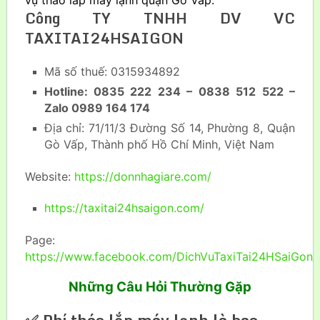
vụ tháo lắp máy lạnh quận Gò Vấp.
Công TY TNHH DV VC
TAXITAI24HSAIGON
Mã số thuế: 0315934892
Hotline: 0835 222 234 – 0838 512 522 –
Zalo 0989 164 174
Địa chỉ: 71/11/3 Đường Số 14, Phường 8, Quận
Gò Vấp, Thành phố Hồ Chí Minh, Việt Nam
Website:
https://donnhagiare.com/
https://taxitai24hsaigon.com/
Page:
https://www.facebook.com/DichVuTaxiTai24HSaiGon/
Những Câu Hỏi Thường Gặp