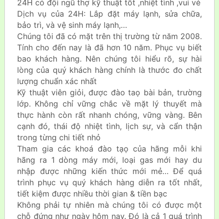
24H có đội ngũ thợ kỹ thuật tốt ,nhiệt tình ,vui vẻ
Dịch vụ của 24H: Lắp đặt máy lạnh, sửa chữa,
bảo trì, và vệ sinh máy lạnh,…
Chúng tôi đã có mặt trên thị trường từ năm 2008.
Tính cho đến nay là đã hơn 10 năm. Phục vụ biết
bao khách hàng. Nên chúng tôi hiểu rõ, sự hài
lòng của quý khách hàng chính là thước đo chất
lượng chuẩn xác nhất
Kỹ thuật viên giỏi, được đào taọ bài bản, trường
lớp. Không chỉ vững chắc về mặt lý thuyết mà
thực hành còn rất nhanh chóng, vững vàng. Bên
cạnh đó, thái độ nhiệt tình, lịch sự, và cẩn thận
trong từng chi tiết nhỏ
Tham gia các khoá đào tạọ của hãng mỗi khi
hãng ra 1 dòng máy mới, loại gas mới hay du
nhập được những kiến thức mới mẻ… Để quá
trình phục vụ quý khách hàng diễn ra tốt nhất,
tiết kiệm được nhiều thời gian & tiền bạc
Không phải tự nhiên mà chúng tôi có được một
chỗ đứng như ngày hôm nay. Đó là cả 1 quá trình