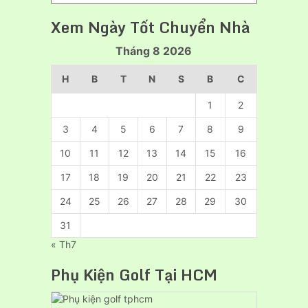
Chính
Xem Ngày Tốt Chuyển Nhà
Của
Taxi
Tháng 8 2026
Tải
24H
H
B
T
N
S
B
C
1
2
3
4
5
6
7
8
9
10
11
12
13
14
15
16
17
18
19
20
21
22
23
24
25
26
27
28
29
30
31
« Th7
Phụ Kiện Golf Tại HCM