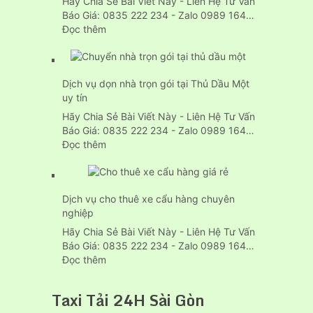
Hãy Chia Sẻ Bài Viết Này - Liên Hệ Tư Vấn
Gói
Báo Giá: 0835 222 234 - Zalo 0989 164…
Tp.HCM
:
Đọc thêm
Giá
dịch
vụ
Dịch vụ dọn nhà trọn gói tại Thủ Dầu Một
chuyển
uy tín
nhà
của
Hãy Chia Sẻ Bài Viết Này - Liên Hệ Tư Vấn
24h
Báo Giá: 0835 222 234 - Zalo 0989 164…
tại
:
Đọc thêm
Thuận
Dịch
An
vụ
bình
dọn
dương
Dịch vụ cho thuê xe cẩu hàng chuyên
nhà
nghiệp
trọn
gói
Hãy Chia Sẻ Bài Viết Này - Liên Hệ Tư Vấn
tại
Báo Giá: 0835 222 234 - Zalo 0989 164…
Thủ
:
Đọc thêm
Dầu
Dịch
Một
vụ
Taxi Tải 24H Sài Gòn
uy
cho
tín