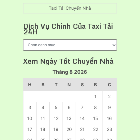
thuê
xe
Taxi Tải Chuyển Nhà
cẩu
hàng
Dịch Vụ Chính Của Taxi Tải
chuyên
24H
nghiệp
Dịch
Vụ
Chính
Xem Ngày Tốt Chuyển Nhà
Của
Taxi
Tháng 8 2026
Tải
24H
H
B
T
N
S
B
C
1
2
3
4
5
6
7
8
9
10
11
12
13
14
15
16
17
18
19
20
21
22
23