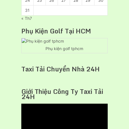
24
25
26
27
28
29
30
31
« Th7
Phụ Kiện Golf Tại HCM
Phụ kiện golf tphcm
Taxi Tải Chuyển Nhà 24H
Giới Thiệu Công Ty Taxi Tải
24H