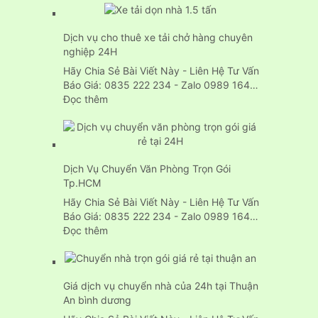
vụ
chuyển
Dịch vụ cho thuê xe tải chở hàng chuyên
nhà
nghiệp 24H
trọn
gói
Hãy Chia Sẻ Bài Viết Này - Liên Hệ Tư Vấn
24H
Báo Giá: 0835 222 234 - Zalo 0989 164…
:
Đọc thêm
Dịch
vụ
cho
thuê
Dịch Vụ Chuyển Văn Phòng Trọn Gói
xe
Tp.HCM
tải
chở
Hãy Chia Sẻ Bài Viết Này - Liên Hệ Tư Vấn
hàng
Báo Giá: 0835 222 234 - Zalo 0989 164…
chuyên
:
Đọc thêm
nghiệp
Dịch
24H
Vụ
Chuyển
Giá dịch vụ chuyển nhà của 24h tại Thuận
Văn
An bình dương
Phòng
Trọn