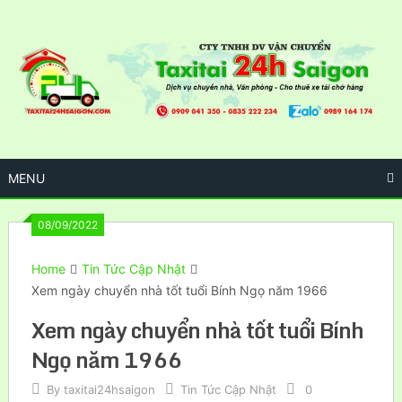
Skip
to
content
MENU
08/09/2022
Home
Tin Tức Cập Nhật
Xem ngày chuyển nhà tốt tuổi Bính Ngọ năm 1966
Xem ngày chuyển nhà tốt tuổi Bính
Ngọ năm 1966
By
taxitai24hsaigon
Tin Tức Cập Nhật
0