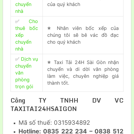
chuyển
của quý khách
nhà
✅
Cho
thuê bốc
⭐
Nhân viên bốc xếp của
xếp
chúng tôi sẽ bê vác đồ đạc
chuyển
cho quý khách
nhà
✅
Dịch vụ
⭐
Taxi Tải 24H Sài Gòn nhận
chuyển
chuyển và di dời văn phòng
văn
làm việc, chuyên nghiệp giá
phòng
thành tốt.
trọn gói
Công TY TNHH DV VC
TAXITAI24HSAIGON
Mã số thuế: 0315934892
Hotline: 0835 222 234 – 0838 512