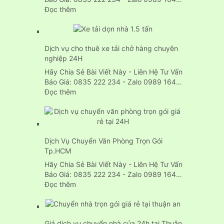
:
Đọc thêm
Dịch
vụ
chuyển
Dịch vụ cho thuê xe tải chở hàng chuyên
nhà
nghiệp 24H
trọn
gói
Hãy Chia Sẻ Bài Viết Này - Liên Hệ Tư Vấn
24H
Báo Giá: 0835 222 234 - Zalo 0989 164…
:
Đọc thêm
Dịch
vụ
cho
thuê
Dịch Vụ Chuyển Văn Phòng Trọn Gói
xe
Tp.HCM
tải
chở
Hãy Chia Sẻ Bài Viết Này - Liên Hệ Tư Vấn
hàng
Báo Giá: 0835 222 234 - Zalo 0989 164…
chuyên
:
Đọc thêm
nghiệp
Dịch
24H
Vụ
Chuyển
Giá dịch vụ chuyển nhà của 24h tại Thuận
Văn