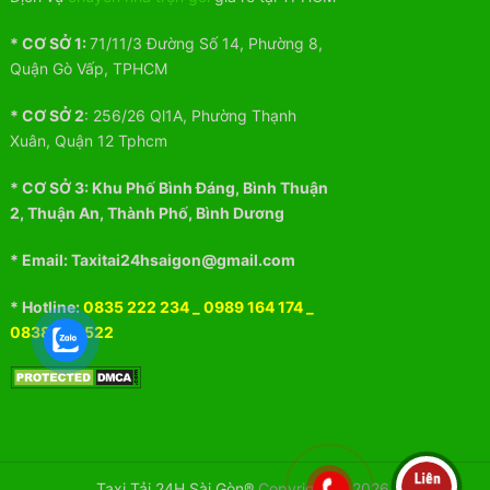
* CƠ SỞ 1:
71/11/3 Đường Số 14, Phường 8,
Quận Gò Vấp, TPHCM
* CƠ SỞ 2
:
256/26 Ql1A, Phường Thạnh
Xuân, Quận 12 Tphcm
* CƠ SỞ 3:
Khu
Phố
Bình Đáng, Bình Thuận
2, Thuận An, Thành Phố, Bình Dương
* Email: Taxitai24hsaigon@gmail.com
* Hotline:
0835 222 234
_
0989 164 174
_
0838 512 522
Taxi Tải 24H Sài Gòn®
Copyright © 2026.