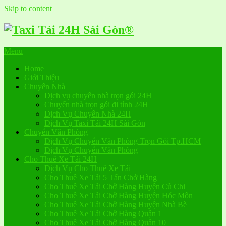
Skip to content
Menu
Home
Giới Thiệu
Chuyển Nhà
Dịch vụ chuyển nhà trọn gói 24H
Chuyển nhà trọn gói đi tỉnh 24H
Dịch Vụ Chuyển Nhà 24H
Dịch Vụ Taxi Tải 24H Sài Gòn
Chuyển Văn Phòng
Dịch Vụ Chuyển Văn Phòng Trọn Gói Tp.HCM
Dịch Vụ Chuyển Văn Phòng
Cho Thuê Xe Tải 24H
Dịch Vụ Cho Thuê Xe Tải
Cho Thuê Xe Tải 5 Tấn Chở Hàng
Cho Thuê Xe Tải Chở Hàng Huyện Củ Chi
Cho Thuê Xe Tải Chở Hàng Huyện Hóc Môn
Cho Thuê Xe Tải Chở Hàng Huyện Nhà Bè
Cho Thuê Xe Tải Chở Hàng Quận 1
Cho Thuê Xe Tải Chở Hàng Quận 10