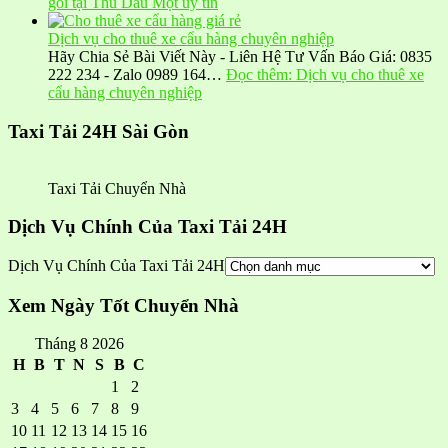
gói tại Thủ Dầu Một uy tín
Dịch vụ cho thuê xe cẩu hàng chuyên nghiệp
Hãy Chia Sẻ Bài Viết Này - Liên Hệ Tư Vấn Báo Giá: 0835
222 234 - Zalo 0989 164…
Đọc thêm
: Dịch vụ cho thuê xe
cẩu hàng chuyên nghiệp
Taxi Tải 24H Sài Gòn
Taxi Tải Chuyển Nhà
Dịch Vụ Chính Của Taxi Tải 24H
Dịch Vụ Chính Của Taxi Tải 24H
Xem Ngày Tốt Chuyển Nhà
Tháng 8 2026
H
B
T
N
S
B
C
1
2
3
4
5
6
7
8
9
10
11
12
13
14
15
16