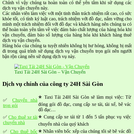
Chính vì vậy chúng ta hoàn toàn có thể yên tâm khi sử dụng các
dịch vụ vận chuyển này.
Các nhân viên làm việc với một tinh thần trách nhiệm rất cao, có sức
khỏe tốt, có tính kỷ luật cao, trách nhiệm với đồ đạc, nắm vững cho
mình một trách nhiệm đối với đồ đạc và khách hàng nên chúng ta có
thể hoàn toàn yên tâm về việc đảm bảo chất lượng của hàng hóa khi
vận chuyển, đảm bảo số lượng của hàng hóa khi khách hàng thuê
dịch vụ vận chuyển.
Hàng hóa của chúng ta tuyệt nhiên không bị hư hỏng, không bị mất
đi trong quá trình sử dụng dịch vụ vận chuyển trọn gói nên người
bận rộn càng nên sử dụng dịch vụ này.
Taxi Tải 24H Sài Gòn – Vận Chuyển
Dịch vụ chính của công ty 24H Sài Gòn
⭐
Taxi Tải 24H Sài Gòn sẽ làm mọi việc: Từ
✅
Chuyển nhà
đóng gói đồ đạc, cung cấp xe tải, tài xế, bê vác
trọn gói
đồ đạc…
⭐
Cung cấp xe tải từ 1 đến 5 tấn phục vụ việc
✅
Cho thuê xe tải
chuyển nhà
chuyển nhà của quý khách
⭐
Nhân viên bốc xếp của chúng tôi sẽ bê vác đồ
✅
Cho thuê bốc