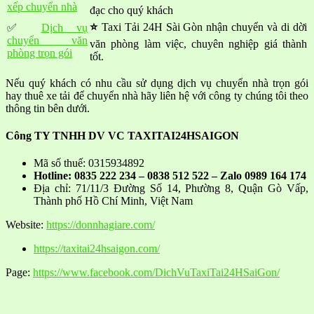
xếp chuyển nhà
đạc cho quý khách
⭐
Taxi Tải 24H Sài Gòn nhận chuyển và di dời
✅
Dịch vụ
chuyển văn
văn phòng làm việc, chuyên nghiệp giá thành
phòng trọn gói
tốt.
Nếu quý khách có nhu cầu sử dụng dịch vụ chuyển nhà trọn gói
hay thuê xe tải để chuyển nhà hãy liên hệ với công ty chúng tôi theo
thông tin bên dưới.
Công TY TNHH DV VC TAXITAI24HSAIGON
Mã số thuế: 0315934892
Hotline: 0835 222 234 – 0838 512 522 – Zalo 0989 164 174
Địa chỉ: 71/11/3 Đường Số 14, Phường 8, Quận Gò Vấp,
Thành phố Hồ Chí Minh, Việt Nam
Website:
https://donnhagiare.com/
https://taxitai24hsaigon.com/
Page:
https://www.facebook.com/DichVuTaxiTai24HSaiGon/