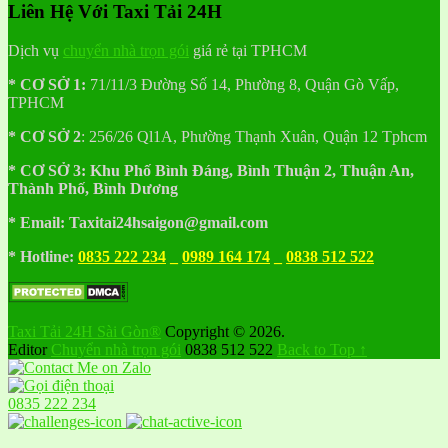
Liên Hệ Với Taxi Tải 24H
Dịch vụ
chuyển nhà trọn gói
giá rẻ tại TPHCM
* CƠ SỞ 1:
71/11/3 Đường Số 14, Phường 8, Quận Gò Vấp,
TPHCM
* CƠ SỞ 2
:
256/26 Ql1A, Phường Thạnh Xuân, Quận 12 Tphcm
* CƠ SỞ 3:
Khu
Phố
Bình Đáng, Bình Thuận 2, Thuận An,
Thành Phố, Bình Dương
* Email: Taxitai24hsaigon@gmail.com
* Hotline:
0835 222 234
_
0989 164 174
_
0838 512 522
Taxi Tải 24H Sài Gòn®
Copyright © 2026.
Editor
Chuyển nhà trọn gói
0838 512 522
Back to Top ↑
0835 222 234