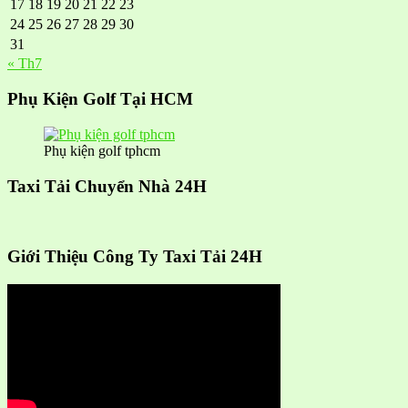
17
18
19
20
21
22
23
24
25
26
27
28
29
30
31
« Th7
Phụ Kiện Golf Tại HCM
Phụ kiện golf tphcm
Taxi Tải Chuyển Nhà 24H
Giới Thiệu Công Ty Taxi Tải 24H