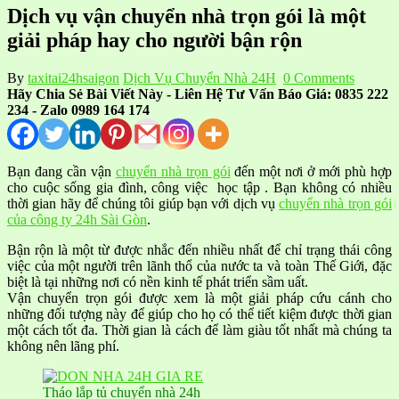
Dịch vụ vận chuyển nhà trọn gói là một
giải pháp hay cho người bận rộn
By
taxitai24hsaigon
Dịch Vụ Chuyển Nhà 24H
0 Comments
Hãy Chia Sẻ Bài Viết Này - Liên Hệ Tư Vấn Báo Giá: 0835 222
234 - Zalo 0989 164 174
Bạn đang cần vận
chuyển nhà trọn gói
đến một nơi ở mới phù hợp
cho cuộc sống gia đình, công việc học tập . Bạn không có nhiều
thời gian hãy để chúng tôi giúp bạn với dịch vụ
chuyển nhà trọn gói
của công ty 24h Sài Gòn
.
Bận rộn là một từ được nhắc đến nhiều nhất để chỉ trạng thái công
việc của một người trên lãnh thổ của nước ta và toàn Thế Giới, đặc
biệt là tại những nơi có nền kinh tế phát triển sầm uất.
Vận chuyển trọn gói được xem là một giải pháp cứu cánh cho
những đối tượng này để giúp cho họ có thể tiết kiệm được thời gian
một cách tốt đa. Thời gian là cách để làm giàu tốt nhất mà chúng ta
không nên lãng phí.
Tháo lắp tủ chuyển nhà 24h