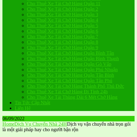
Cho Thuê Xe Tải Chở Hàng Quận 11
Cho Thuê Xe Tải Chở Hàng Quận 2
Cho Thuê Xe Tải Chở Hàng Quận 3
Cho Thuê Xe Tải Chở Hàng Quận 4
Cho Thuê Xe Tải Chở Hàng Quận 5
Cho Thuê Xe Tải Chở Hàng Quận 6
Cho Thuê Xe Tải Chở Hàng Quận 7
Cho Thuê Xe Tải Chở Hàng Quận 8
Cho Thuê Xe Tải Chở Hàng Quận 9
Cho Thuê Xe Tải Chở Hàng Quận Bình Tân
Cho Thuê Xe Tải Chở Hàng Quận Bình Thạnh
Cho Thuê Xe Tải Chở Hàng Quận Gò Vấp
Cho Thuê Xe Tải Chở Hàng Quận Phú Nhuận
Cho Thuê Xe Tải Chở Hàng Quận Tân Bình
Cho Thuê Xe Tải Chở Hàng Quận Tân Phú
Cho Thuê Xe Tải Chở Hàng Thành Phố Thủ Đức
Cho Thuê Xe Tải Chở Hàng Đi Tỉnh 24h
Cho Thuê Xe Tải Thùng Dài 6 Mét Chở Hàng
Tin Tức Cập Nhật
Liên Hệ
06/09/2022
Home
Dịch Vụ Chuyển Nhà 24H
Dịch vụ vận chuyển nhà trọn gói
là một giải pháp hay cho người bận rộn