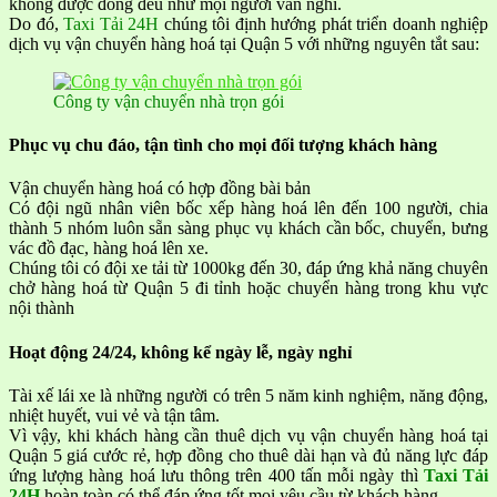
không được đồng đều như mọi người vẫn nghĩ.
Do đó,
Taxi Tải 24H
chúng tôi định hướng phát triển doanh nghiệp
dịch vụ vận chuyển hàng hoá tại Quận 5 với những nguyên tắt sau:
Công ty vận chuyển nhà trọn gói
Phục vụ chu đáo, tận tình cho mọi đối tượng khách hàng
Vận chuyển hàng hoá có hợp đồng bài bản
Có đội ngũ nhân viên bốc xếp hàng hoá lên đến 100 người, chia
thành 5 nhóm luôn sẵn sàng phục vụ khách cần bốc, chuyển, bưng
vác đồ đạc, hàng hoá lên xe.
Chúng tôi có đội xe tải từ 1000kg đến 30, đáp ứng khả năng chuyên
chở hàng hoá từ Quận 5 đi tỉnh hoặc chuyển hàng trong khu vực
nội thành
Hoạt động 24/24, không kể ngày lễ, ngày nghỉ
Tài xế lái xe là những người có trên 5 năm kinh nghiệm, năng động,
nhiệt huyết, vui vẻ và tận tâm.
Vì vậy, khi khách hàng cần thuê dịch vụ vận chuyển hàng hoá tại
Quận 5 giá cước rẻ, hợp đồng cho thuê dài hạn và đủ năng lực đáp
ứng lượng hàng hoá lưu thông trên 400 tấn mỗi ngày thì
Taxi Tải
24H
hoàn toàn có thể đáp ứng tốt mọi yêu cầu từ khách hàng.