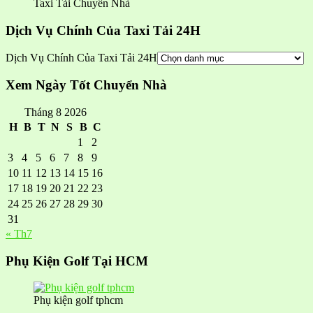
Taxi Tải Chuyển Nhà
Dịch Vụ Chính Của Taxi Tải 24H
Dịch Vụ Chính Của Taxi Tải 24H
Xem Ngày Tốt Chuyển Nhà
Tháng 8 2026
H
B
T
N
S
B
C
1
2
3
4
5
6
7
8
9
10
11
12
13
14
15
16
17
18
19
20
21
22
23
24
25
26
27
28
29
30
31
« Th7
Phụ Kiện Golf Tại HCM
Phụ kiện golf tphcm