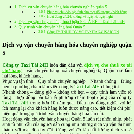
Dịch vụ vận chuyển hàng hóa chuyên nghiệp quận 5
Phục vụ chu đáo, tận tình cho mọi đối tượng khách hàng
Hoạt động 24/24, không kể ngày lễ, ngày nghỉ
Dịch vụ vận chuyển hàng hoá Quận 5 GIÁ RẺ – Taxi Tải 24H
Quy trình vận chuyển hàng hoá Quận 5
Công TY TNHH DV VC TAXITAI24HSAIGON
Dịch vụ vận chuyển hàng hóa chuyên nghiệp quận
5
Công ty Taxi Tải 24H
luôn dẫn đầu với
dịch vụ cho thuê xe tải
chở hàng
– vận chuyển hàng hoá chuyên nghiệp tại Quận 5 sẽ làm
hài lòng khách hàng .
Phục vụ tận tình – Quy trình chuyên nghiệp – Nhanh chóng – Đúng
hẹn là phương châm làm việc công ty
Taxi Tải 24H
chúng tôi.
Nhanh chóng – đúng giờ – không trễ hẹn – quy trình làm việc rõ
ràng – hợp đồng bài bản là phương châm hoạt động của công ty
Taxi Tải 24H
trong hơn 10 năm qua. Điều này đồng nghĩa với lợi
ích mang lại cho khách hàng luôn được nâng cao, tiết kiệm chi phí,
hiệu quả trong quá trình vận chuyển hàng hoá lâu dài.
Hoạt động vận chuyển hàng hoá tại Quận 5 luôn rất nhộn nhịp, phát
sinh từ nhu cầu của người dân cũng như những dịch vụ vận tải hình
thành với mật độ dày đặt. Cùng với đó là chất lượng dịch vụ sẽ