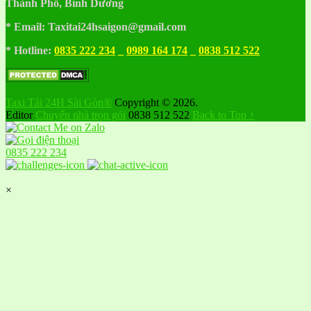
Thành Phố, Bình Dương
* Email: Taxitai24hsaigon@gmail.com
* Hotline:
0835 222 234
_
0989 164 174
_
0838 512 522
Taxi Tải 24H Sài Gòn®
Copyright © 2026.
Editor
Chuyển nhà trọn gói
0838 512 522
Back to Top ↑
0835 222 234
×