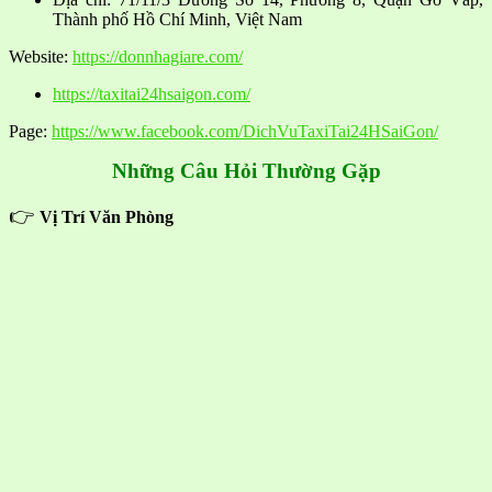
Thành phố Hồ Chí Minh, Việt Nam
Website:
https://donnhagiare.com/
https://taxitai24hsaigon.com/
Page:
https://www.facebook.com/DichVuTaxiTai24HSaiGon/
Những Câu Hỏi Thường Gặp
👉
Vị Trí Văn Phòng