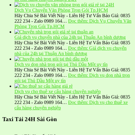
Dịch Vụ Chuyển Văn Phòng Trọn Gói Tp.HCM
Hãy Chia Sẻ Bài Viết Này - Liên Hệ Tư Vấn Báo Giá: 0835
222 234 - Zalo 0989 164…
Đọc thêm
: Dịch Vụ Chuyển Văn
Phòng Trọn Gói Tp.HCM
Giá dịch vụ chuyển nhà của 24h tại Thuận An bình dương
Hãy Chia Sẻ Bài Viết Này - Liên Hệ Tư Vấn Báo Giá: 0835
222 234 - Zalo 0989 164…
Đọc thêm
: Giá dịch vụ chuyển
nhà của 24h tại Thuận An bình dương
Dịch vụ dọn nhà trọn gói tại Thủ Dầu Một uy tín
Hãy Chia Sẻ Bài Viết Này - Liên Hệ Tư Vấn Báo Giá: 0835
222 234 - Zalo 0989 164…
Đọc thêm
: Dịch vụ dọn nhà trọn
gói tại Thủ Dầu Một uy tín
Dịch vụ cho thuê xe cẩu hàng chuyên nghiệp
Hãy Chia Sẻ Bài Viết Này - Liên Hệ Tư Vấn Báo Giá: 0835
222 234 - Zalo 0989 164…
Đọc thêm
: Dịch vụ cho thuê xe
cẩu hàng chuyên nghiệp
Taxi Tải 24H Sài Gòn