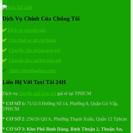
Dịch Vụ Chính Của Chúng Tôi
✅
Dịch vụ chuyển nhà
✅
Cho thuê xe tải chở hàng
✅
Chuyển văn phòng trọn gói
✅
Chuyển kho xưởng trọn gói
✅
https://donnhagiare.com/
Liên Hệ Với Taxi Tải 24H
Dịch vụ
chuyển nhà trọn gói
giá rẻ tại TPHCM
* CƠ SỞ 1:
71/11/3 Đường Số 14, Phường 8, Quận Gò Vấp,
TPHCM
* CƠ SỞ 2
:
256/26 Ql1A, Phường Thạnh Xuân, Quận 12 Tphcm
* CƠ SỞ 3:
Khu
Phố
Bình Đáng, Bình Thuận 2, Thuận An,