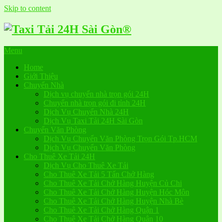
Skip to content
Menu
Home
Giới Thiệu
Chuyển Nhà
Dịch vụ chuyển nhà trọn gói 24H
Chuyển nhà trọn gói đi tỉnh 24H
Dịch Vụ Chuyển Nhà 24H
Dịch Vụ Taxi Tải 24H Sài Gòn
Chuyển Văn Phòng
Dịch Vụ Chuyển Văn Phòng Trọn Gói Tp.HCM
Dịch Vụ Chuyển Văn Phòng
Cho Thuê Xe Tải 24H
Dịch Vụ Cho Thuê Xe Tải
Cho Thuê Xe Tải 5 Tấn Chở Hàng
Cho Thuê Xe Tải Chở Hàng Huyện Củ Chi
Cho Thuê Xe Tải Chở Hàng Huyện Hóc Môn
Cho Thuê Xe Tải Chở Hàng Huyện Nhà Bè
Cho Thuê Xe Tải Chở Hàng Quận 1
Cho Thuê Xe Tải Chở Hàng Quận 10