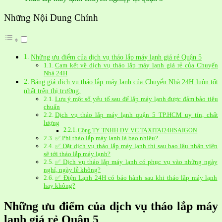
Những Nội Dung Chính
Những ưu điểm của dịch vụ tháo lắp máy lạnh giá rẻ Quận 5
Cam kết về dịch vụ tháo lắp máy lạnh giá rẻ của Chuyển
Nhà 24H
Bảng giá dịch vụ tháo lắp máy lạnh của Chuyển Nhà 24H luôn tốt
nhất trên thị trường.
Lưu ý một số yếu tố sau để lắp máy lạnh được đảm bảo tiêu
chuẩn
Dịch vụ tháo lắp máy lạnh quận 5 TP.HCM uy tín, chất
lượng
Công TY TNHH DV VC TAXITAI24HSAIGON
✅ Phí tháo lắp máy lạnh là bao nhiêu?
✅ Đặt dịch vụ tháo lắp máy lạnh thì sau bao lâu nhân viên
sẽ tới tháo lắp máy lạnh?
✅ Dịch vụ tháo lắp máy lạnh có phục vụ vào những ngày
nghỉ, ngày lễ không?
✅ Điện Lạnh 24H có bảo hành sau khi tháo lắp máy lạnh
hay không?
Những ưu điểm của dịch vụ tháo lắp máy
lạnh giá rẻ Quận 5