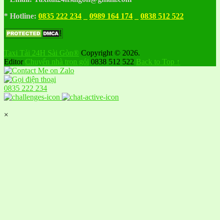
* Hotline:
0835 222 234
_
0989 164 174
_
0838 512 522
Taxi Tải 24H Sài Gòn®
Copyright © 2026.
Editor
Chuyển nhà trọn gói
0838 512 522
Back to Top ↑
0835 222 234
×