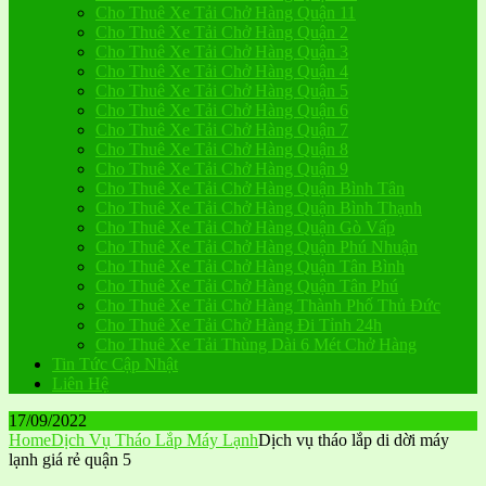
Cho Thuê Xe Tải Chở Hàng Quận 11
Cho Thuê Xe Tải Chở Hàng Quận 2
Cho Thuê Xe Tải Chở Hàng Quận 3
Cho Thuê Xe Tải Chở Hàng Quận 4
Cho Thuê Xe Tải Chở Hàng Quận 5
Cho Thuê Xe Tải Chở Hàng Quận 6
Cho Thuê Xe Tải Chở Hàng Quận 7
Cho Thuê Xe Tải Chở Hàng Quận 8
Cho Thuê Xe Tải Chở Hàng Quận 9
Cho Thuê Xe Tải Chở Hàng Quận Bình Tân
Cho Thuê Xe Tải Chở Hàng Quận Bình Thạnh
Cho Thuê Xe Tải Chở Hàng Quận Gò Vấp
Cho Thuê Xe Tải Chở Hàng Quận Phú Nhuận
Cho Thuê Xe Tải Chở Hàng Quận Tân Bình
Cho Thuê Xe Tải Chở Hàng Quận Tân Phú
Cho Thuê Xe Tải Chở Hàng Thành Phố Thủ Đức
Cho Thuê Xe Tải Chở Hàng Đi Tỉnh 24h
Cho Thuê Xe Tải Thùng Dài 6 Mét Chở Hàng
Tin Tức Cập Nhật
Liên Hệ
17/09/2022
Home
Dịch Vụ Tháo Lắp Máy Lạnh
Dịch vụ tháo lắp di dời máy
lạnh giá rẻ quận 5