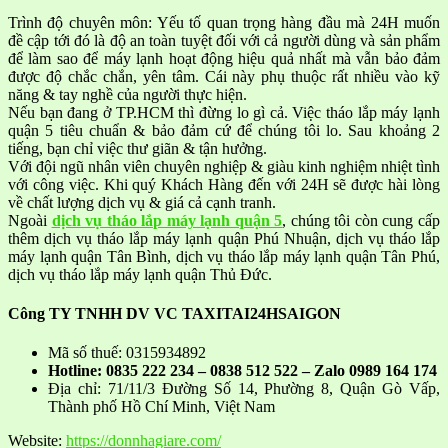
Trình độ chuyên môn: Yếu tố quan trọng hàng đầu mà 24H muốn
đề cập tới đó là độ an toàn tuyệt đối với cả người dùng và sản phẩm
để làm sao để máy lạnh hoạt động hiệu quả nhất mà vẫn bảo đảm
được độ chắc chắn, yên tâm. Cái này phụ thuộc rất nhiều vào kỹ
năng & tay nghề của người thực hiện.
Nếu bạn đang ở TP.HCM thì đừng lo gì cả. Việc tháo lắp máy lạnh
quận 5 tiêu chuẩn & bảo đảm cứ để chúng tôi lo. Sau khoảng 2
tiếng, bạn chỉ việc thư giãn & tận hưởng.
Với đội ngũ nhân viên chuyên nghiệp & giàu kinh nghiệm nhiệt tình
với công việc. Khi quý Khách Hàng đến với 24H sẽ được hài lòng
về chất lượng dịch vụ & giá cả cạnh tranh.
Ngoài
dịch vụ tháo lắp máy lạnh quận 5
, chúng tôi còn cung cấp
thêm dịch vụ tháo lắp máy lạnh quận Phú Nhuận, dịch vụ tháo lắp
máy lạnh quận Tân Bình, dịch vụ tháo lắp máy lạnh quận Tân Phú,
dịch vụ tháo lắp máy lạnh quận Thủ Đức.
Công TY TNHH DV VC TAXITAI24HSAIGON
Mã số thuế: 0315934892
Hotline: 0835 222 234 – 0838 512 522 – Zalo 0989 164 174
Địa chỉ: 71/11/3 Đường Số 14, Phường 8, Quận Gò Vấp,
Thành phố Hồ Chí Minh, Việt Nam
Website:
https://donnhagiare.com/