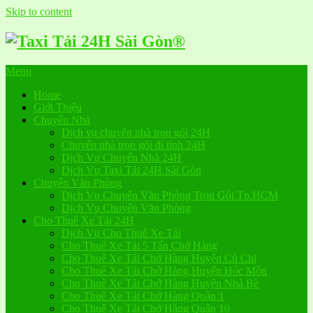
Skip to content
Menu
Home
Giới Thiệu
Chuyển Nhà
Dịch vụ chuyển nhà trọn gói 24H
Chuyển nhà trọn gói đi tỉnh 24H
Dịch Vụ Chuyển Nhà 24H
Dịch Vụ Taxi Tải 24H Sài Gòn
Chuyển Văn Phòng
Dịch Vụ Chuyển Văn Phòng Trọn Gói Tp.HCM
Dịch Vụ Chuyển Văn Phòng
Cho Thuê Xe Tải 24H
Dịch Vụ Cho Thuê Xe Tải
Cho Thuê Xe Tải 5 Tấn Chở Hàng
Cho Thuê Xe Tải Chở Hàng Huyện Củ Chi
Cho Thuê Xe Tải Chở Hàng Huyện Hóc Môn
Cho Thuê Xe Tải Chở Hàng Huyện Nhà Bè
Cho Thuê Xe Tải Chở Hàng Quận 1
Cho Thuê Xe Tải Chở Hàng Quận 10