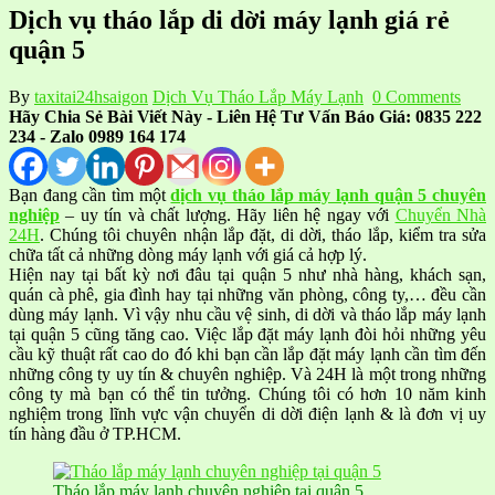
Dịch vụ tháo lắp di dời máy lạnh giá rẻ
quận 5
By
taxitai24hsaigon
Dịch Vụ Tháo Lắp Máy Lạnh
0 Comments
Hãy Chia Sẻ Bài Viết Này - Liên Hệ Tư Vấn Báo Giá: 0835 222
234 - Zalo 0989 164 174
Bạn đang cần tìm một
dịch vụ tháo lắp máy lạnh quận 5 chuyên
nghiệp
– uy tín và chất lượng. Hãy liên hệ ngay với
Chuyển Nhà
24H
. Chúng tôi chuyên nhận lắp đặt, di dời, tháo lắp, kiểm tra sửa
chữa tất cả những dòng máy lạnh với giá cả hợp lý.
Hiện nay tại bất kỳ nơi đâu tại quận 5 như nhà hàng, khách sạn,
quán cà phê, gia đình hay tại những văn phòng, công ty,… đều cần
dùng máy lạnh. Vì vậy nhu cầu vệ sinh, di dời và tháo lắp máy lạnh
tại quận 5 cũng tăng cao. Việc lắp đặt máy lạnh đòi hỏi những yêu
cầu kỹ thuật rất cao do đó khi bạn cần lắp đặt máy lạnh cần tìm đến
những công ty uy tín & chuyên nghiệp. Và 24H là một trong những
công ty mà bạn có thể tin tưởng. Chúng tôi có hơn 10 năm kinh
nghiệm trong lĩnh vực vận chuyển di dời điện lạnh & là đơn vị uy
tín hàng đầu ở TP.HCM.
Tháo lắp máy lạnh chuyên nghiệp tại quận 5