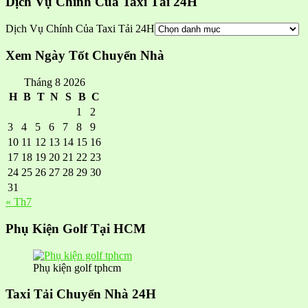
Dịch Vụ Chính Của Taxi Tải 24H
Dịch Vụ Chính Của Taxi Tải 24H
Xem Ngày Tốt Chuyển Nhà
Tháng 8 2026
H
B
T
N
S
B
C
1
2
3
4
5
6
7
8
9
10
11
12
13
14
15
16
17
18
19
20
21
22
23
24
25
26
27
28
29
30
31
« Th7
Phụ Kiện Golf Tại HCM
Phụ kiện golf tphcm
Taxi Tải Chuyển Nhà 24H