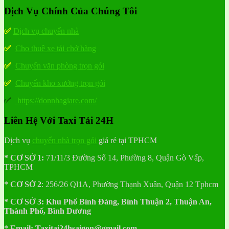
Dịch Vụ Chính Của Chúng Tôi
✅
Dịch vụ chuyển nhà
✅
Cho thuê xe tải chở hàng
✅
Chuyển văn phòng trọn gói
✅
Chuyển kho xưởng trọn gói
✅
https://donnhagiare.com/
Liên Hệ Với Taxi Tải 24H
Dịch vụ
chuyển nhà trọn gói
giá rẻ tại TPHCM
* CƠ SỞ 1:
71/11/3 Đường Số 14, Phường 8, Quận Gò Vấp,
TPHCM
* CƠ SỞ 2
:
256/26 Ql1A, Phường Thạnh Xuân, Quận 12 Tphcm
* CƠ SỞ 3:
Khu
Phố
Bình Đáng, Bình Thuận 2, Thuận An,
Thành Phố, Bình Dương
* Email: Taxitai24hsaigon@gmail.com