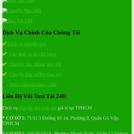
Dịch Vụ Chính Của Chúng Tôi
✅
Dịch vụ chuyển nhà
✅
Cho thuê xe tải chở hàng
✅
Chuyển văn phòng trọn gói
✅
Chuyển kho xưởng trọn gói
✅
https://donnhagiare.com/
Liên Hệ Với Taxi Tải 24H
Dịch vụ
chuyển nhà trọn gói
giá rẻ tại TPHCM
* CƠ SỞ 1:
71/11/3 Đường Số 14, Phường 8, Quận Gò Vấp,
TPHCM
* CƠ SỞ 2
:
256/26 Ql1A, Phường Thạnh Xuân, Quận 12 Tphcm