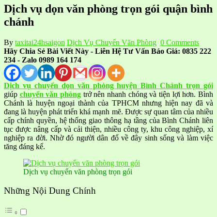
Dịch vụ dọn văn phòng trọn gói quận bình
chánh
By
taxitai24hsaigon
Dịch Vụ Chuyển Văn Phòng
0 Comments
Hãy Chia Sẻ Bài Viết Này - Liên Hệ Tư Vấn Báo Giá: 0835 222
234 - Zalo 0989 164 174
Dịch vụ chuyển dọn văn phòng huyện Bình Chánh trọn gói
giúp
chuyển văn phòng
trở nên nhanh chóng và tiện lợi hơn. Bình
Chánh là huyện ngoại thành của TPHCM nhưng hiện nay đã và
đang là huyện phát triển khá mạnh mẽ. Được sự quan tâm của nhiều
cấp chính quyền, hệ thống giao thông hạ tầng của Bình Chánh liên
tục được nâng cấp và cải thiện, nhiều công ty, khu công nghiệp, xí
nghiệp ra đời. Nhờ đó người dân đổ về đây sinh sống và làm việc
tăng đáng kể.
Dịch vụ chuyển văn phòng trọn gói
Những Nội Dung Chính