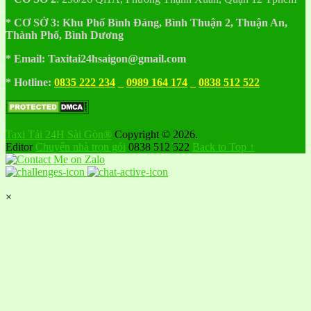
* CƠ SỞ 3:
Khu
Phố
Bình Đáng, Bình Thuận 2, Thuận An,
Thành Phố, Bình Dương
* Email: Taxitai24hsaigon@gmail.com
* Hotline:
0835 222 234
_
0989 164 174
_
0838 512 522
Taxi Tải 24H Sài Gòn®
Copyright © 2026.
Editor
Chuyển nhà trọn gói
0838 512 522
Back to Top ↑
×