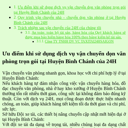
Ưu điểm khi sử dụng dịch vụ vận chuyển dọn văn phòng trọn gói
tại Huyện Bình Chánh của 24H
Quy trình vận chuyển nhà – chuyển dọn văn phòng ở tại Huyện
Bình Chánh của 24H
Trách nhiệm sau vận chuyển của 24H của chúng tôi
An toàn: toàn bộ tài sản, hàng hóa của Quý khách hàng sẽ
được mua bảo hiểm hàng hóa 100% theo bảng kiểm kê tài sản.
Công TY TNHH DV VC TAXITAI24HSAIGON
Ưu điểm khi sử dụng dịch vụ vận chuyển dọn văn
phòng trọn gói tại Huyện Bình Chánh của 24H
Vận chuyển văn phòng nhanh gọn, khoa học với chi phí hợp lý ở tại
Huyện Bình Chánh:
Nếu khách hàng tự đảm nhận công việc vận chuyển hàng hóa, đồ
đạc chuyển văn phòng, nhà ở hay kho xưởng ở Huyện Bình Chánh
thường tốn rất nhiều thời gian, công sức lại không đảm bảo đúng kỹ
thuật. Còn với dịch vụ 24H, mọi công đoạn được thực hiện nhanh
chóng, an toàn, giúp khách hàng tiết kiệm tối đa thời gian và chi phí,
sức lực.
Sở hữu Đội xe tải, các thiết bị nâng chuyển cập nhật mới hiện đại ở
tại Huyện Bình Chánh:
Với đội xe tải đa dạng về trọng tải, nhiều chủng loại đa dạng chất