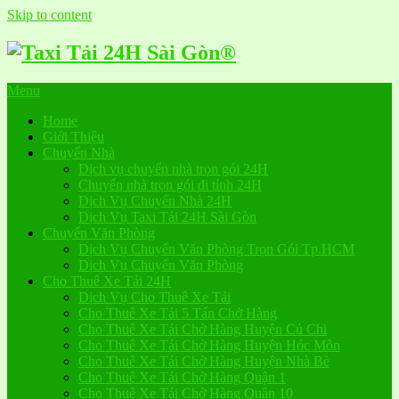
Skip to content
Menu
Home
Giới Thiệu
Chuyển Nhà
Dịch vụ chuyển nhà trọn gói 24H
Chuyển nhà trọn gói đi tỉnh 24H
Dịch Vụ Chuyển Nhà 24H
Dịch Vụ Taxi Tải 24H Sài Gòn
Chuyển Văn Phòng
Dịch Vụ Chuyển Văn Phòng Trọn Gói Tp.HCM
Dịch Vụ Chuyển Văn Phòng
Cho Thuê Xe Tải 24H
Dịch Vụ Cho Thuê Xe Tải
Cho Thuê Xe Tải 5 Tấn Chở Hàng
Cho Thuê Xe Tải Chở Hàng Huyện Củ Chi
Cho Thuê Xe Tải Chở Hàng Huyện Hóc Môn
Cho Thuê Xe Tải Chở Hàng Huyện Nhà Bè
Cho Thuê Xe Tải Chở Hàng Quận 1
Cho Thuê Xe Tải Chở Hàng Quận 10