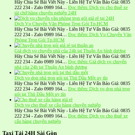
Hãy Chia Sẻ Bài Viết Này - Liên Hệ Tư Vấn Báo Giá: 0835
222 234 - Zalo 0989 164…
Đọc thêm
: Dịch vụ cho thuê xe
tải chở hàng chuyên nghiệp 24H
Dịch Vụ Chuyển Văn Phòng Trọn Gói Tp.HCM
Hãy Chia Sẻ Bài Viết Này - Liên Hệ Tư Vấn Báo Giá: 0835
222 234 - Zalo 0989 164…
Đọc thêm
: Dịch Vụ Chuyển Văn
Phòng Trọn Gói Tp.HCM
Giá dịch vụ chuyển nhà của 24h tại Thuận An bình dương
Hãy Chia Sẻ Bài Viết Này - Liên Hệ Tư Vấn Báo Giá: 0835
222 234 - Zalo 0989 164…
Đọc thêm
: Giá dịch vụ chuyển
nhà của 24h tại Thuận An bình dương
Dịch vụ dọn nhà trọn gói tại Thủ Dầu Một uy tín
Hãy Chia Sẻ Bài Viết Này - Liên Hệ Tư Vấn Báo Giá: 0835
222 234 - Zalo 0989 164…
Đọc thêm
: Dịch vụ dọn nhà trọn
gói tại Thủ Dầu Một uy tín
Dịch vụ cho thuê xe cẩu hàng chuyên nghiệp
Hãy Chia Sẻ Bài Viết Này - Liên Hệ Tư Vấn Báo Giá: 0835
222 234 - Zalo 0989 164…
Đọc thêm
: Dịch vụ cho thuê xe
cẩu hàng chuyên nghiệp
Taxi Tải 24H Sài Gòn