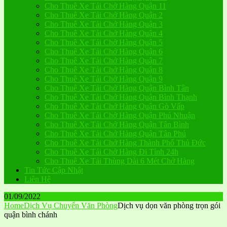
Cho Thuê Xe Tải Chở Hàng Quận 11
Cho Thuê Xe Tải Chở Hàng Quận 2
Cho Thuê Xe Tải Chở Hàng Quận 3
Cho Thuê Xe Tải Chở Hàng Quận 4
Cho Thuê Xe Tải Chở Hàng Quận 5
Cho Thuê Xe Tải Chở Hàng Quận 6
Cho Thuê Xe Tải Chở Hàng Quận 7
Cho Thuê Xe Tải Chở Hàng Quận 8
Cho Thuê Xe Tải Chở Hàng Quận 9
Cho Thuê Xe Tải Chở Hàng Quận Bình Tân
Cho Thuê Xe Tải Chở Hàng Quận Bình Thạnh
Cho Thuê Xe Tải Chở Hàng Quận Gò Vấp
Cho Thuê Xe Tải Chở Hàng Quận Phú Nhuận
Cho Thuê Xe Tải Chở Hàng Quận Tân Bình
Cho Thuê Xe Tải Chở Hàng Quận Tân Phú
Cho Thuê Xe Tải Chở Hàng Thành Phố Thủ Đức
Cho Thuê Xe Tải Chở Hàng Đi Tỉnh 24h
Cho Thuê Xe Tải Thùng Dài 6 Mét Chở Hàng
Tin Tức Cập Nhật
Liên Hệ
01/09/2022
Home
Dịch Vụ Chuyển Văn Phòng
Dịch vụ dọn văn phòng trọn gói
quận bình chánh