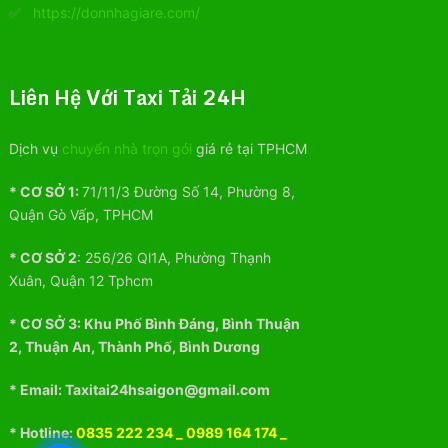
✅
https://donnhagiare.com/
Liên Hệ Với Taxi Tải 24H
Dịch vụ
chuyển nhà trọn gói
giá rẻ tại TPHCM
* CƠ SỞ 1:
71/11/3 Đường Số 14, Phường 8,
Quận Gò Vấp, TPHCM
* CƠ SỞ 2
:
256/26 Ql1A, Phường Thạnh
Xuân, Quận 12 Tphcm
* CƠ SỞ 3:
Khu
Phố
Bình Đáng, Bình Thuận
2, Thuận An, Thành Phố, Bình Dương
* Email: Taxitai24hsaigon@gmail.com
* Hotline:
0835 222 234
_
0989 164 174
_