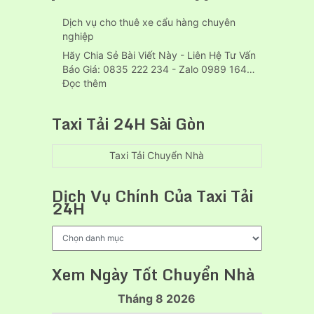
bình
dọn
dương
Dịch vụ cho thuê xe cẩu hàng chuyên
nhà
nghiệp
trọn
gói
Hãy Chia Sẻ Bài Viết Này - Liên Hệ Tư Vấn
tại
Báo Giá: 0835 222 234 - Zalo 0989 164…
Thủ
:
Đọc thêm
Dầu
Dịch
Một
vụ
Taxi Tải 24H Sài Gòn
uy
cho
tín
thuê
xe
Taxi Tải Chuyển Nhà
cẩu
hàng
Dịch Vụ Chính Của Taxi Tải
chuyên
24H
nghiệp
Dịch
Vụ
Chính
Xem Ngày Tốt Chuyển Nhà
Của
Taxi
Tháng 8 2026
Tải