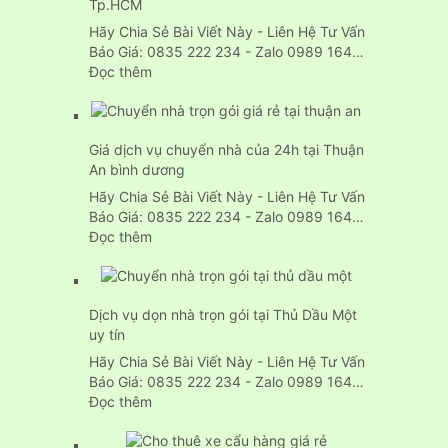
Tp.HCM
tải
chở
Hãy Chia Sẻ Bài Viết Này - Liên Hệ Tư Vấn
hàng
Báo Giá: 0835 222 234 - Zalo 0989 164…
chuyên
:
Đọc thêm
nghiệp
Dịch
24H
Vụ
Chuyển
Giá dịch vụ chuyển nhà của 24h tại Thuận
Văn
An bình dương
Phòng
Trọn
Hãy Chia Sẻ Bài Viết Này - Liên Hệ Tư Vấn
Gói
Báo Giá: 0835 222 234 - Zalo 0989 164…
Tp.HCM
:
Đọc thêm
Giá
dịch
vụ
Dịch vụ dọn nhà trọn gói tại Thủ Dầu Một
chuyển
uy tín
nhà
của
Hãy Chia Sẻ Bài Viết Này - Liên Hệ Tư Vấn
24h
Báo Giá: 0835 222 234 - Zalo 0989 164…
tại
:
Đọc thêm
Thuận
Dịch
An
vụ