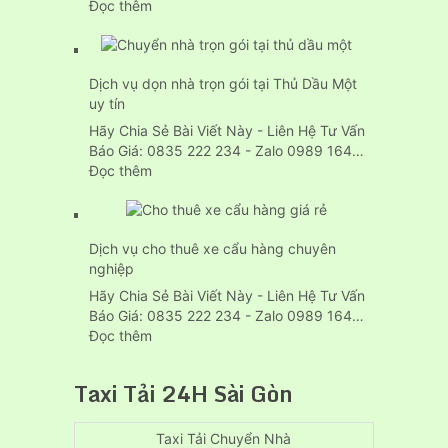
:
Đọc thêm
Giá
dịch
vụ
Dịch vụ dọn nhà trọn gói tại Thủ Dầu Một
chuyển
uy tín
nhà
của
Hãy Chia Sẻ Bài Viết Này - Liên Hệ Tư Vấn
24h
Báo Giá: 0835 222 234 - Zalo 0989 164…
tại
:
Đọc thêm
Thuận
Dịch
An
vụ
bình
dọn
dương
Dịch vụ cho thuê xe cẩu hàng chuyên
nhà
nghiệp
trọn
gói
Hãy Chia Sẻ Bài Viết Này - Liên Hệ Tư Vấn
tại
Báo Giá: 0835 222 234 - Zalo 0989 164…
Thủ
:
Đọc thêm
Dầu
Dịch
Một
vụ
Taxi Tải 24H Sài Gòn
uy
cho
tín
thuê
xe
Taxi Tải Chuyển Nhà