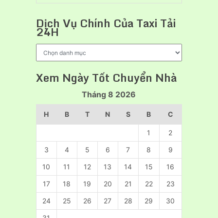
cẩu
hàng
Dịch Vụ Chính Của Taxi Tải
chuyên
24H
nghiệp
Dịch
Vụ
Chính
Xem Ngày Tốt Chuyển Nhà
Của
Taxi
Tháng 8 2026
Tải
24H
H
B
T
N
S
B
C
1
2
3
4
5
6
7
8
9
10
11
12
13
14
15
16
17
18
19
20
21
22
23
24
25
26
27
28
29
30
31