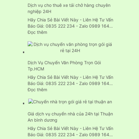
Dịch vụ cho thuê xe tải chở hàng chuyên
nhà
nghiệp 24H
trọn
gói
Hãy Chia Sẻ Bài Viết Này - Liên Hệ Tư Vấn
24H
Báo Giá: 0835 222 234 - Zalo 0989 164…
:
Đọc thêm
Dịch
vụ
cho
thuê
Dịch Vụ Chuyển Văn Phòng Trọn Gói
xe
Tp.HCM
tải
chở
Hãy Chia Sẻ Bài Viết Này - Liên Hệ Tư Vấn
hàng
Báo Giá: 0835 222 234 - Zalo 0989 164…
chuyên
:
Đọc thêm
nghiệp
Dịch
24H
Vụ
Chuyển
Giá dịch vụ chuyển nhà của 24h tại Thuận
Văn
An bình dương
Phòng
Trọn
Hãy Chia Sẻ Bài Viết Này - Liên Hệ Tư Vấn
Gói
Báo Giá: 0835 222 234 - Zalo 0989 164…
Tp.HCM