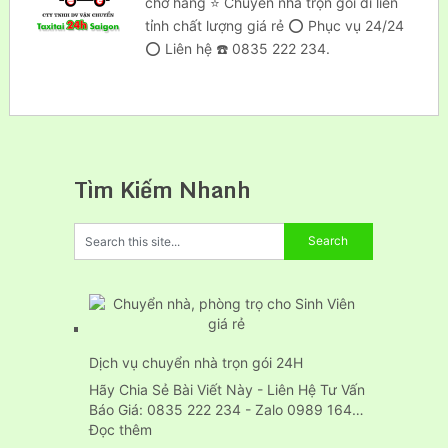
chở hàng ⭐ Chuyển nhà trọn gói đi liên
tỉnh chất lượng giá rẻ ⭕ Phục vụ 24/24
⭕ Liên hệ ☎️ 0835 222 234.
Tìm Kiếm Nhanh
Dịch vụ chuyển nhà trọn gói 24H
Hãy Chia Sẻ Bài Viết Này - Liên Hệ Tư Vấn
Báo Giá: 0835 222 234 - Zalo 0989 164…
:
Đọc thêm