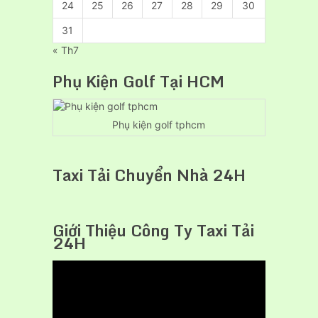
24
25
26
27
28
29
30
31
« Th7
Phụ Kiện Golf Tại HCM
Phụ kiện golf tphcm
Taxi Tải Chuyển Nhà 24H
Giới Thiệu Công Ty Taxi Tải
24H