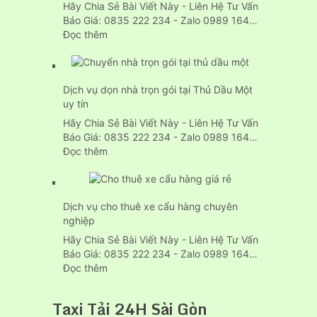
Trọn
Hãy Chia Sẻ Bài Viết Này - Liên Hệ Tư Vấn
Gói
Báo Giá: 0835 222 234 - Zalo 0989 164…
Tp.HCM
:
Đọc thêm
Giá
dịch
vụ
Dịch vụ dọn nhà trọn gói tại Thủ Dầu Một
chuyển
uy tín
nhà
của
Hãy Chia Sẻ Bài Viết Này - Liên Hệ Tư Vấn
24h
Báo Giá: 0835 222 234 - Zalo 0989 164…
tại
:
Đọc thêm
Thuận
Dịch
An
vụ
bình
dọn
dương
Dịch vụ cho thuê xe cẩu hàng chuyên
nhà
nghiệp
trọn
gói
Hãy Chia Sẻ Bài Viết Này - Liên Hệ Tư Vấn
tại
Báo Giá: 0835 222 234 - Zalo 0989 164…
Thủ
:
Đọc thêm
Dầu
Dịch
Một
vụ
Taxi Tải 24H Sài Gòn
uy
cho