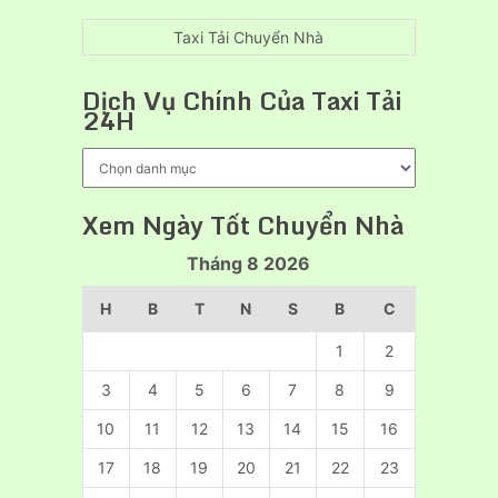
tín
thuê
xe
Taxi Tải Chuyển Nhà
cẩu
hàng
Dịch Vụ Chính Của Taxi Tải
chuyên
24H
nghiệp
Dịch
Vụ
Chính
Xem Ngày Tốt Chuyển Nhà
Của
Taxi
Tháng 8 2026
Tải
24H
H
B
T
N
S
B
C
1
2
3
4
5
6
7
8
9
10
11
12
13
14
15
16
17
18
19
20
21
22
23