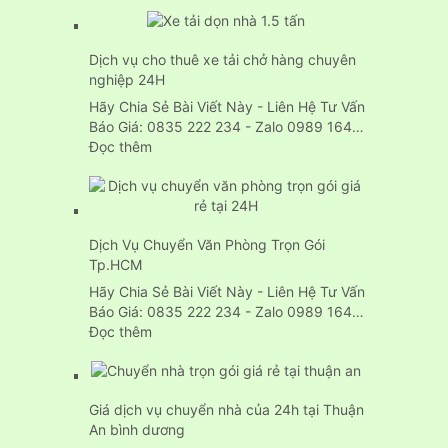
Dịch
vụ
chuyển
Dịch vụ cho thuê xe tải chở hàng chuyên
nhà
nghiệp 24H
trọn
gói
Hãy Chia Sẻ Bài Viết Này - Liên Hệ Tư Vấn
24H
Báo Giá: 0835 222 234 - Zalo 0989 164…
:
Đọc thêm
Dịch
vụ
cho
thuê
Dịch Vụ Chuyển Văn Phòng Trọn Gói
xe
Tp.HCM
tải
chở
Hãy Chia Sẻ Bài Viết Này - Liên Hệ Tư Vấn
hàng
Báo Giá: 0835 222 234 - Zalo 0989 164…
chuyên
:
Đọc thêm
nghiệp
Dịch
24H
Vụ
Chuyển
Giá dịch vụ chuyển nhà của 24h tại Thuận
Văn
An bình dương
Phòng