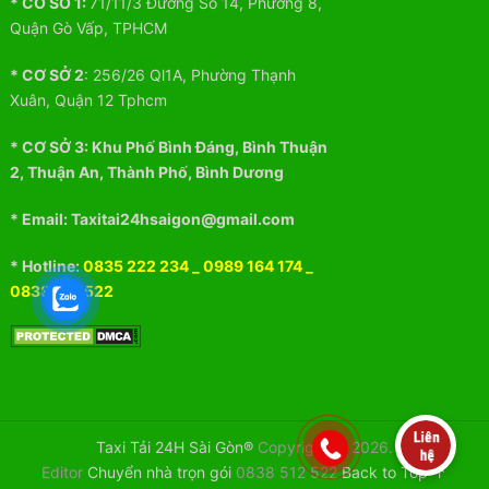
* CƠ SỞ 1:
71/11/3 Đường Số 14, Phường 8,
Quận Gò Vấp, TPHCM
* CƠ SỞ 2
:
256/26 Ql1A, Phường Thạnh
Xuân, Quận 12 Tphcm
* CƠ SỞ 3:
Khu
Phố
Bình Đáng, Bình Thuận
2, Thuận An, Thành Phố, Bình Dương
* Email: Taxitai24hsaigon@gmail.com
* Hotline:
0835 222 234
_
0989 164 174
_
0838 512 522
Taxi Tải 24H Sài Gòn®
Copyright © 2026.
Editor
Chuyển nhà trọn gói
0838 512 522
Back to Top ↑