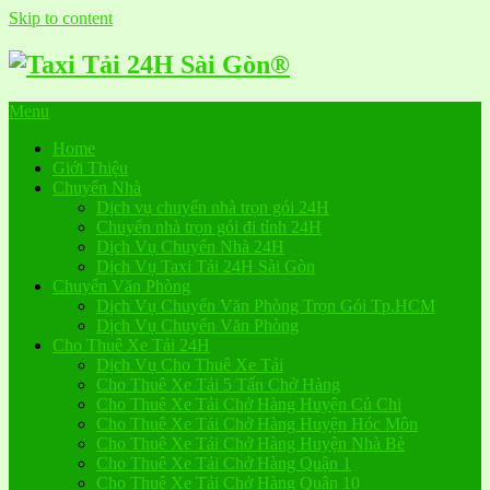
Skip to content
Menu
Home
Giới Thiệu
Chuyển Nhà
Dịch vụ chuyển nhà trọn gói 24H
Chuyển nhà trọn gói đi tỉnh 24H
Dịch Vụ Chuyển Nhà 24H
Dịch Vụ Taxi Tải 24H Sài Gòn
Chuyển Văn Phòng
Dịch Vụ Chuyển Văn Phòng Trọn Gói Tp.HCM
Dịch Vụ Chuyển Văn Phòng
Cho Thuê Xe Tải 24H
Dịch Vụ Cho Thuê Xe Tải
Cho Thuê Xe Tải 5 Tấn Chở Hàng
Cho Thuê Xe Tải Chở Hàng Huyện Củ Chi
Cho Thuê Xe Tải Chở Hàng Huyện Hóc Môn
Cho Thuê Xe Tải Chở Hàng Huyện Nhà Bè
Cho Thuê Xe Tải Chở Hàng Quận 1
Cho Thuê Xe Tải Chở Hàng Quận 10