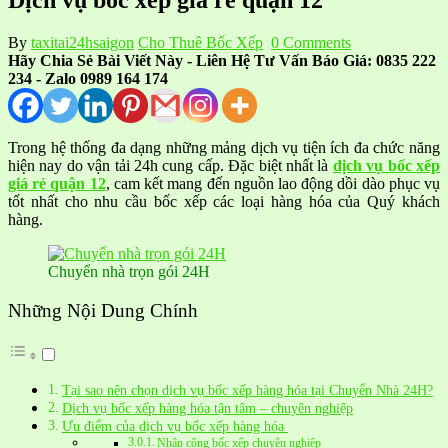
By
taxitai24hsaigon
Cho Thuê Bốc Xếp
0 Comments
Hãy Chia Sẻ Bài Viết Này - Liên Hệ Tư Vấn Báo Giá: 0835 222
234 - Zalo 0989 164 174
Trong hệ thống đa dạng những mảng dịch vụ tiện ích đa chức năng
hiện nay do vận tải 24h cung cấp. Đặc biệt nhất là
dịch vụ bốc xếp
giá rẻ quận 12
, cam kết mang đến nguồn lao động dồi dào phục vụ
tốt nhất cho nhu cầu bốc xếp các loại hàng hóa của Quý khách
hàng.
Chuyển nhà trọn gói 24H
Những Nội Dung Chính
Tại sao nên chọn dịch vụ bốc xếp hàng hóa tại Chuyển Nhà 24H?
Dịch vụ bốc xếp hàng hóa tận tâm – chuyên nghiệp
Ưu điểm của dịch vụ bốc xếp hàng hóa
Nhân công bốc xếp chuyên nghiệp