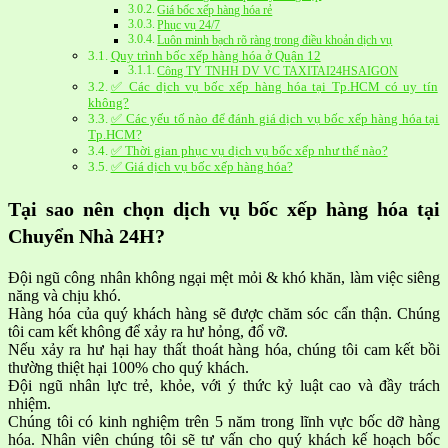
Giá bốc xếp hàng hóa rẻ
Phục vụ 24/7
Luôn minh bạch rõ ràng trong điều khoản dịch vụ
Quy trình bốc xếp hàng hóa ở Quận 12
Công TY TNHH DV VC TAXITAI24HSAIGON
✅ Các dịch vụ bốc xếp hàng hóa tại Tp.HCM có uy tín
không?
✅ Các yếu tố nào để đánh giá dịch vụ bốc xếp hàng hóa tại
Tp.HCM?
✅ Thời gian phục vụ dịch vụ bốc xếp như thế nào?
✅ Giá dịch vụ bốc xếp hàng hóa?
Tại sao nên chọn dịch vụ bốc xếp hàng hóa tại
Chuyển Nhà 24H?
Đội ngũ công nhân không ngại mệt mỏi & khó khăn, làm việc siêng
năng và chịu khó.
Hàng hóa của quý khách hàng sẽ được chăm sóc cẩn thận. Chúng
tôi cam kết không để xảy ra hư hỏng, đổ vỡ.
Nếu xảy ra hư hại hay thất thoát hàng hóa, chúng tôi cam kết bồi
thường thiệt hại 100% cho quý khách.
Đội ngũ nhân lực trẻ, khỏe, với ý thức kỷ luật cao và đầy trách
nhiệm.
Chúng tôi có kinh nghiệm trên 5 năm trong lĩnh vực bốc dỡ hàng
hóa. Nhân viên chúng tôi sẽ tư vấn cho quý khách kế hoạch bốc