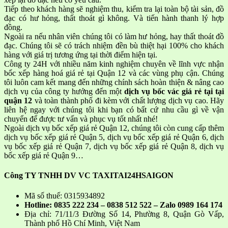
Tiếp theo khách hàng sẽ nghiệm thu, kiểm tra lại toàn bộ tài sản, đồ
đạc có hư hỏng, thất thoát gì không. Và tiến hành thanh lý hợp
đồng.
Ngoài ra nếu nhân viên chúng tôi có làm hư hỏng, hay thất thoát đồ
đạc. Chúng tôi sẽ có trách nhiệm đền bù thiệt hại 100% cho khách
hàng với giá trị tương ứng tại thời điểm hiện tại.
Công ty 24H với nhiều năm kinh nghiệm chuyên về lĩnh vực nhận
bốc xếp hàng hoá giá rẻ tại Quận 12 và các vùng phụ cận. Chúng
tôi luôn cam kết mang đến những chính sách hoàn thiện & nâng cao
dịch vụ của công ty hướng đến một
dịch vụ bốc vác giá rẻ tại tại
quận 12
và toàn thành phố đi kèm với chất lượng dịch vụ cao. Hãy
liên hệ ngay với chúng tôi khi bạn có bất cứ nhu cầu gì về vận
chuyển để được tư vấn và phục vụ tốt nhất nhé!
Ngoài dịch vụ bốc xếp giá rẻ Quận 12, chúng tôi còn cung cấp thêm
dịch vụ bốc xếp giá rẻ Quận 5, dịch vụ bốc xếp giá rẻ Quận 6, dịch
vụ bốc xếp giá rẻ Quận 7, dịch vụ bốc xếp giá rẻ Quận 8, dịch vụ
bốc xếp giá rẻ Quận 9…
Công TY TNHH DV VC TAXITAI24HSAIGON
Mã số thuế: 0315934892
Hotline: 0835 222 234 – 0838 512 522 – Zalo 0989 164 174
Địa chỉ: 71/11/3 Đường Số 14, Phường 8, Quận Gò Vấp,
Thành phố Hồ Chí Minh, Việt Nam