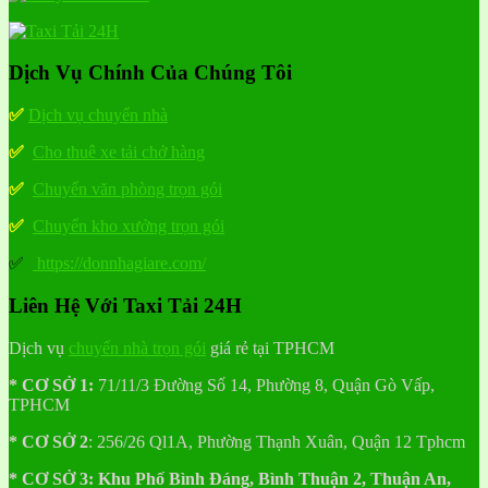
Dịch Vụ Chính Của Chúng Tôi
✅
Dịch vụ chuyển nhà
✅
Cho thuê xe tải chở hàng
✅
Chuyển văn phòng trọn gói
✅
Chuyển kho xưởng trọn gói
✅
https://donnhagiare.com/
Liên Hệ Với Taxi Tải 24H
Dịch vụ
chuyển nhà trọn gói
giá rẻ tại TPHCM
* CƠ SỞ 1:
71/11/3 Đường Số 14, Phường 8, Quận Gò Vấp,
TPHCM
* CƠ SỞ 2
:
256/26 Ql1A, Phường Thạnh Xuân, Quận 12 Tphcm
* CƠ SỞ 3:
Khu
Phố
Bình Đáng, Bình Thuận 2, Thuận An,