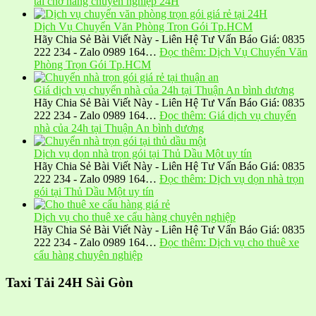
tải chở hàng chuyên nghiệp 24H
Dịch Vụ Chuyển Văn Phòng Trọn Gói Tp.HCM
Hãy Chia Sẻ Bài Viết Này - Liên Hệ Tư Vấn Báo Giá: 0835
222 234 - Zalo 0989 164…
Đọc thêm
: Dịch Vụ Chuyển Văn
Phòng Trọn Gói Tp.HCM
Giá dịch vụ chuyển nhà của 24h tại Thuận An bình dương
Hãy Chia Sẻ Bài Viết Này - Liên Hệ Tư Vấn Báo Giá: 0835
222 234 - Zalo 0989 164…
Đọc thêm
: Giá dịch vụ chuyển
nhà của 24h tại Thuận An bình dương
Dịch vụ dọn nhà trọn gói tại Thủ Dầu Một uy tín
Hãy Chia Sẻ Bài Viết Này - Liên Hệ Tư Vấn Báo Giá: 0835
222 234 - Zalo 0989 164…
Đọc thêm
: Dịch vụ dọn nhà trọn
gói tại Thủ Dầu Một uy tín
Dịch vụ cho thuê xe cẩu hàng chuyên nghiệp
Hãy Chia Sẻ Bài Viết Này - Liên Hệ Tư Vấn Báo Giá: 0835
222 234 - Zalo 0989 164…
Đọc thêm
: Dịch vụ cho thuê xe
cẩu hàng chuyên nghiệp
Taxi Tải 24H Sài Gòn