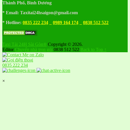
Thành Phố, Bình Dương
* Email: Taxitai24hsaigon@gmail.com
* Hotline:
0835 222 234
_
0989 164 174
_
0838 512 522
Taxi Tải 24H Sài Gòn®
Copyright © 2026.
Editor
Chuyển nhà trọn gói
0838 512 522
Back to Top ↑
0835 222 234
×