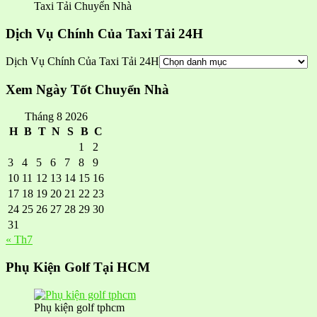
Taxi Tải Chuyển Nhà
Dịch Vụ Chính Của Taxi Tải 24H
Dịch Vụ Chính Của Taxi Tải 24H
Xem Ngày Tốt Chuyển Nhà
Tháng 8 2026
H
B
T
N
S
B
C
1
2
3
4
5
6
7
8
9
10
11
12
13
14
15
16
17
18
19
20
21
22
23
24
25
26
27
28
29
30
31
« Th7
Phụ Kiện Golf Tại HCM
Phụ kiện golf tphcm