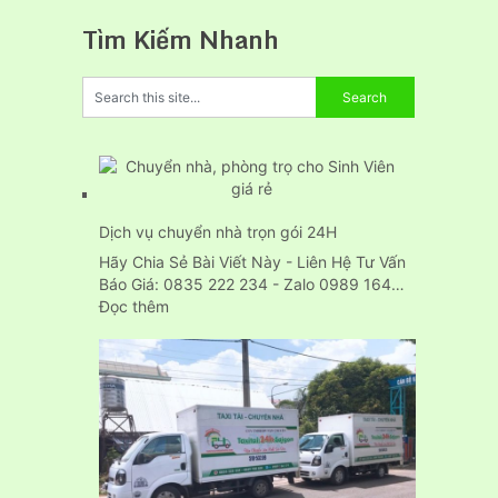
Tìm Kiếm Nhanh
Dịch vụ chuyển nhà trọn gói 24H
Hãy Chia Sẻ Bài Viết Này - Liên Hệ Tư Vấn
Báo Giá: 0835 222 234 - Zalo 0989 164…
:
Đọc thêm
Dịch
vụ
chuyển
nhà
trọn
gói
24H