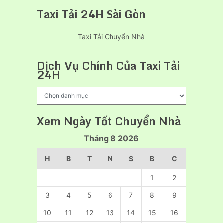
Một
vụ
Taxi Tải 24H Sài Gòn
uy
cho
tín
thuê
xe
Taxi Tải Chuyển Nhà
cẩu
hàng
Dịch Vụ Chính Của Taxi Tải
chuyên
24H
nghiệp
Dịch
Vụ
Chính
Xem Ngày Tốt Chuyển Nhà
Của
Taxi
Tháng 8 2026
Tải
24H
H
B
T
N
S
B
C
1
2
3
4
5
6
7
8
9
10
11
12
13
14
15
16