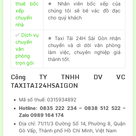
thuê bốc
⭐
Nhân viên bốc xếp của
xếp
chúng tôi sẽ bê vác đồ đạc
chuyển
cho quý khách
nhà
✅
Dịch vụ
⭐
Taxi Tải 24H Sài Gòn nhận
chuyển
chuyển và di dời văn phòng
văn
làm việc, chuyên nghiệp giá
phòng
thành tốt.
trọn gói
Công TY TNHH DV VC
TAXITAI24HSAIGON
Mã số thuế: 0315934892
Hotline: 0835 222 234 – 0838 512 522 –
Zalo 0989 164 174
Địa chỉ: 71/11/3 Đường Số 14, Phường 8, Quận
Gò Vấp, Thành phố Hồ Chí Minh, Việt Nam