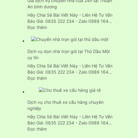
Giá dịch vụ chuyển nhà của 24h tại Thuận
Văn
An bình dương
Phòng
Trọn
Hãy Chia Sẻ Bài Viết Này - Liên Hệ Tư Vấn
Gói
Báo Giá: 0835 222 234 - Zalo 0989 164…
Tp.HCM
:
Đọc thêm
Giá
dịch
vụ
Dịch vụ dọn nhà trọn gói tại Thủ Dầu Một
chuyển
uy tín
nhà
của
Hãy Chia Sẻ Bài Viết Này - Liên Hệ Tư Vấn
24h
Báo Giá: 0835 222 234 - Zalo 0989 164…
tại
:
Đọc thêm
Thuận
Dịch
An
vụ
bình
dọn
dương
Dịch vụ cho thuê xe cẩu hàng chuyên
nhà
nghiệp
trọn
gói
Hãy Chia Sẻ Bài Viết Này - Liên Hệ Tư Vấn
tại
Báo Giá: 0835 222 234 - Zalo 0989 164…
Thủ
:
Đọc thêm
Dầu
Dịch