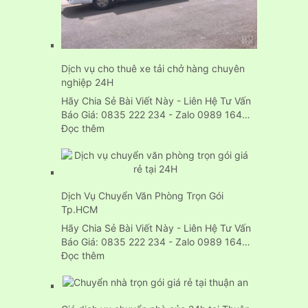
Dịch vụ cho thuê xe tải chở hàng chuyên
nghiệp 24H
Hãy Chia Sẻ Bài Viết Này - Liên Hệ Tư Vấn
Báo Giá: 0835 222 234 - Zalo 0989 164…
:
Đọc thêm
Dịch
vụ
cho
thuê
Dịch Vụ Chuyển Văn Phòng Trọn Gói
xe
Tp.HCM
tải
chở
Hãy Chia Sẻ Bài Viết Này - Liên Hệ Tư Vấn
hàng
Báo Giá: 0835 222 234 - Zalo 0989 164…
chuyên
:
Đọc thêm
nghiệp
Dịch
24H
Vụ
Chuyển