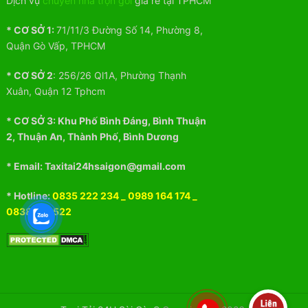
Dịch vụ
chuyển nhà trọn gói
giá rẻ tại TPHCM
* CƠ SỞ 1:
71/11/3 Đường Số 14, Phường 8,
Quận Gò Vấp, TPHCM
* CƠ SỞ 2
:
256/26 Ql1A, Phường Thạnh
Xuân, Quận 12 Tphcm
* CƠ SỞ 3:
Khu
Phố
Bình Đáng, Bình Thuận
2, Thuận An, Thành Phố, Bình Dương
* Email: Taxitai24hsaigon@gmail.com
* Hotline:
0835 222 234
_
0989 164 174
_
0838 512 522