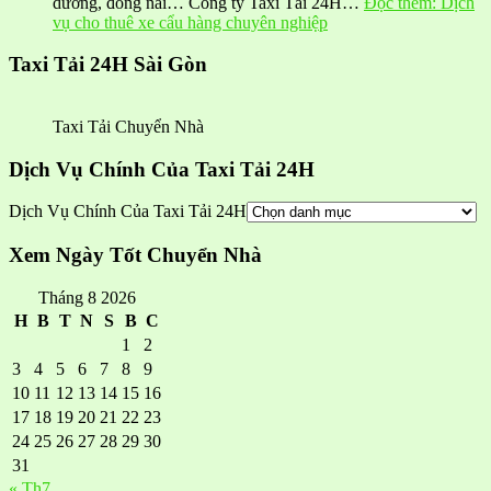
dương, đồng nai… Công ty Taxi Tải 24H…
Đọc thêm
: Dịch
vụ cho thuê xe cẩu hàng chuyên nghiệp
Taxi Tải 24H Sài Gòn
Taxi Tải Chuyển Nhà
Dịch Vụ Chính Của Taxi Tải 24H
Dịch Vụ Chính Của Taxi Tải 24H
Xem Ngày Tốt Chuyển Nhà
Tháng 8 2026
H
B
T
N
S
B
C
1
2
3
4
5
6
7
8
9
10
11
12
13
14
15
16
17
18
19
20
21
22
23
24
25
26
27
28
29
30
31
« Th7