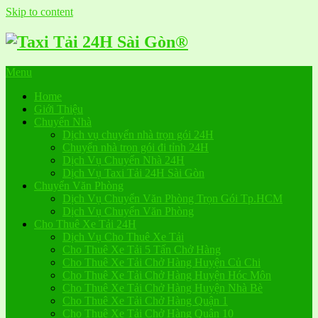
Skip to content
Menu
Home
Giới Thiệu
Chuyển Nhà
Dịch vụ chuyển nhà trọn gói 24H
Chuyển nhà trọn gói đi tỉnh 24H
Dịch Vụ Chuyển Nhà 24H
Dịch Vụ Taxi Tải 24H Sài Gòn
Chuyển Văn Phòng
Dịch Vụ Chuyển Văn Phòng Trọn Gói Tp.HCM
Dịch Vụ Chuyển Văn Phòng
Cho Thuê Xe Tải 24H
Dịch Vụ Cho Thuê Xe Tải
Cho Thuê Xe Tải 5 Tấn Chở Hàng
Cho Thuê Xe Tải Chở Hàng Huyện Củ Chi
Cho Thuê Xe Tải Chở Hàng Huyện Hóc Môn
Cho Thuê Xe Tải Chở Hàng Huyện Nhà Bè
Cho Thuê Xe Tải Chở Hàng Quận 1
Cho Thuê Xe Tải Chở Hàng Quận 10