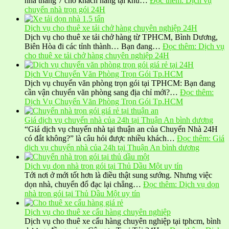
nhà tháng 7 cho khách hàng tại khu…
Đọc thêm
: Dịch vụ
chuyển nhà trọn gói 24H
Dịch vụ cho thuê xe tải chở hàng chuyên nghiệp 24H
Dịch vụ cho thuê xe tải chở hàng từ TPHCM, Bình Dương,
Biên Hòa đi các tỉnh thành… Bạn đang…
Đọc thêm
: Dịch vụ
cho thuê xe tải chở hàng chuyên nghiệp 24H
Dịch Vụ Chuyển Văn Phòng Trọn Gói Tp.HCM
Dịch vụ chuyển văn phòng trọn gói tại TPHCM: Bạn đang
cần vận chuyển văn phòng sang địa chỉ mới?…
Đọc thêm
:
Dịch Vụ Chuyển Văn Phòng Trọn Gói Tp.HCM
Giá dịch vụ chuyển nhà của 24h tại Thuận An bình dương
“Giá dịch vụ chuyển nhà tại thuận an của Chuyển Nhà 24H
có đắt không?” là câu hỏi được nhiều khách…
Đọc thêm
: Giá
dịch vụ chuyển nhà của 24h tại Thuận An bình dương
Dịch vụ dọn nhà trọn gói tại Thủ Dầu Một uy tín
Tới nơi ở mới tốt hơn là điều thật sung sướng. Nhưng việc
dọn nhà, chuyển đổ đạc lại chẳng…
Đọc thêm
: Dịch vụ dọn
nhà trọn gói tại Thủ Dầu Một uy tín
Dịch vụ cho thuê xe cẩu hàng chuyên nghiệp
Dịch vụ cho thuê xe cẩu hàng chuyên nghiệp tại tphcm, bình