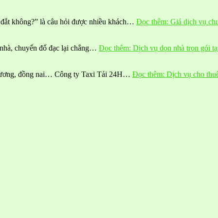
 đắt không?” là câu hỏi được nhiều khách…
Đọc thêm
: Giá dịch vụ c
n nhà, chuyển đổ đạc lại chẳng…
Đọc thêm
: Dịch vụ dọn nhà trọn gói t
h dương, đồng nai… Công ty Taxi Tải 24H…
Đọc thêm
: Dịch vụ cho thu