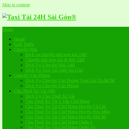
Skip to content
Menu
Home
Giới Thiệu
Chuyển Nhà
Dịch vụ chuyển nhà trọn gói 24H
Chuyển nhà trọn gói đi tỉnh 24H
Dịch Vụ Chuyển Nhà 24H
Dịch Vụ Taxi Tải 24H Sài Gòn
Chuyển Văn Phòng
Dịch Vụ Chuyển Văn Phòng Trọn Gói Tp.HCM
Dịch Vụ Chuyển Văn Phòng
Cho Thuê Xe Tải 24H
Dịch Vụ Cho Thuê Xe Tải
Cho Thuê Xe Tải 5 Tấn Chở Hàng
Cho Thuê Xe Tải Chở Hàng Huyện Củ Chi
Cho Thuê Xe Tải Chở Hàng Huyện Hóc Môn
Cho Thuê Xe Tải Chở Hàng Huyện Nhà Bè
Cho Thuê Xe Tải Chở Hàng Quận 1
Cho Thuê Xe Tải Chở Hàng Quận 10