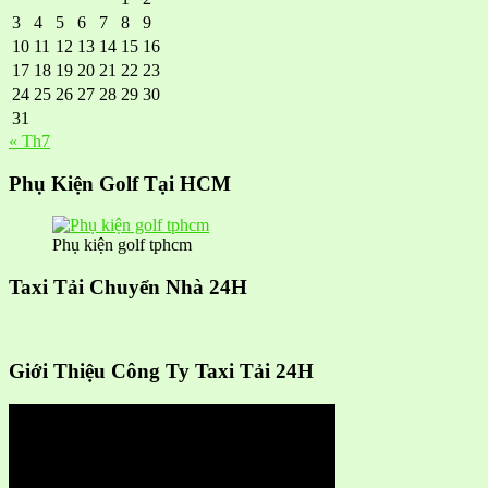
3
4
5
6
7
8
9
10
11
12
13
14
15
16
17
18
19
20
21
22
23
24
25
26
27
28
29
30
31
« Th7
Phụ Kiện Golf Tại HCM
Phụ kiện golf tphcm
Taxi Tải Chuyển Nhà 24H
Giới Thiệu Công Ty Taxi Tải 24H