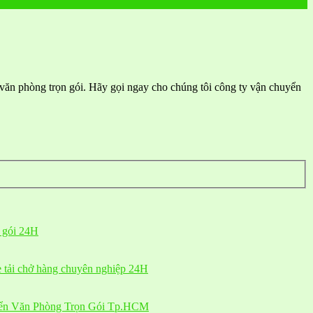
ăn phòng trọn gói. Hãy gọi ngay cho chúng tôi công ty vận chuyển
n gói 24H
e tải chở hàng chuyên nghiệp 24H
yển Văn Phòng Trọn Gói Tp.HCM