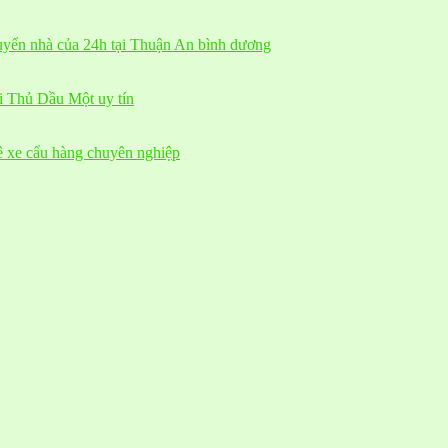
huyển nhà của 24h tại Thuận An bình dương
ại Thủ Dầu Một uy tín
ê xe cẩu hàng chuyên nghiệp