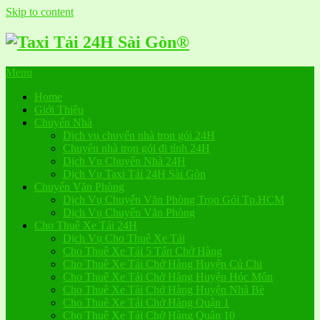
Skip to content
Menu
Home
Giới Thiệu
Chuyển Nhà
Dịch vụ chuyển nhà trọn gói 24H
Chuyển nhà trọn gói đi tỉnh 24H
Dịch Vụ Chuyển Nhà 24H
Dịch Vụ Taxi Tải 24H Sài Gòn
Chuyển Văn Phòng
Dịch Vụ Chuyển Văn Phòng Trọn Gói Tp.HCM
Dịch Vụ Chuyển Văn Phòng
Cho Thuê Xe Tải 24H
Dịch Vụ Cho Thuê Xe Tải
Cho Thuê Xe Tải 5 Tấn Chở Hàng
Cho Thuê Xe Tải Chở Hàng Huyện Củ Chi
Cho Thuê Xe Tải Chở Hàng Huyện Hóc Môn
Cho Thuê Xe Tải Chở Hàng Huyện Nhà Bè
Cho Thuê Xe Tải Chở Hàng Quận 1
Cho Thuê Xe Tải Chở Hàng Quận 10