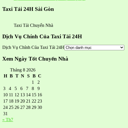
Taxi Tải 24H Sài Gòn
Taxi Tải Chuyển Nhà
Dịch Vụ Chính Của Taxi Tải 24H
Dịch Vụ Chính Của Taxi Tải 24H
Xem Ngày Tốt Chuyển Nhà
Tháng 8 2026
H
B
T
N
S
B
C
1
2
3
4
5
6
7
8
9
10
11
12
13
14
15
16
17
18
19
20
21
22
23
24
25
26
27
28
29
30
31
« Th7