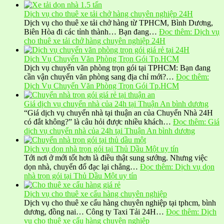
Dịch vụ cho thuê xe tải chở hàng chuyên nghiệp 24H
Dịch vụ cho thuê xe tải chở hàng từ TPHCM, Bình Dương,
Biên Hòa đi các tỉnh thành… Bạn đang…
Đọc thêm
: Dịch vụ
cho thuê xe tải chở hàng chuyên nghiệp 24H
Dịch Vụ Chuyển Văn Phòng Trọn Gói Tp.HCM
Dịch vụ chuyển văn phòng trọn gói tại TPHCM: Bạn đang
cần vận chuyển văn phòng sang địa chỉ mới?…
Đọc thêm
:
Dịch Vụ Chuyển Văn Phòng Trọn Gói Tp.HCM
Giá dịch vụ chuyển nhà của 24h tại Thuận An bình dương
“Giá dịch vụ chuyển nhà tại thuận an của Chuyển Nhà 24H
có đắt không?” là câu hỏi được nhiều khách…
Đọc thêm
: Giá
dịch vụ chuyển nhà của 24h tại Thuận An bình dương
Dịch vụ dọn nhà trọn gói tại Thủ Dầu Một uy tín
Tới nơi ở mới tốt hơn là điều thật sung sướng. Nhưng việc
dọn nhà, chuyển đổ đạc lại chẳng…
Đọc thêm
: Dịch vụ dọn
nhà trọn gói tại Thủ Dầu Một uy tín
Dịch vụ cho thuê xe cẩu hàng chuyên nghiệp
Dịch vụ cho thuê xe cẩu hàng chuyên nghiệp tại tphcm, bình
dương, đồng nai… Công ty Taxi Tải 24H…
Đọc thêm
: Dịch
vụ cho thuê xe cẩu hàng chuyên nghiệp