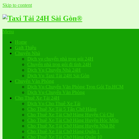
Skip to content
Menu
Home
Giới Thiệu
Chuyển Nhà
Dịch vụ chuyển nhà trọn gói 24H
Chuyển nhà trọn gói đi tỉnh 24H
Dịch Vụ Chuyển Nhà 24H
Dịch Vụ Taxi Tải 24H Sài Gòn
Chuyển Văn Phòng
Dịch Vụ Chuyển Văn Phòng Trọn Gói Tp.HCM
Dịch Vụ Chuyển Văn Phòng
Cho Thuê Xe Tải 24H
Dịch Vụ Cho Thuê Xe Tải
Cho Thuê Xe Tải 5 Tấn Chở Hàng
Cho Thuê Xe Tải Chở Hàng Huyện Củ Chi
Cho Thuê Xe Tải Chở Hàng Huyện Hóc Môn
Cho Thuê Xe Tải Chở Hàng Huyện Nhà Bè
Cho Thuê Xe Tải Chở Hàng Quận 1
Cho Thuê Xe Tải Chở Hàng Quận 10