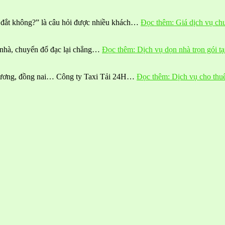
 đắt không?” là câu hỏi được nhiều khách…
Đọc thêm
: Giá dịch vụ c
n nhà, chuyển đổ đạc lại chẳng…
Đọc thêm
: Dịch vụ dọn nhà trọn gói t
h dương, đồng nai… Công ty Taxi Tải 24H…
Đọc thêm
: Dịch vụ cho thu