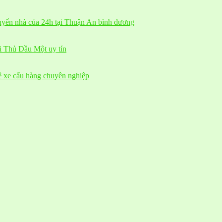
huyển nhà của 24h tại Thuận An bình dương
ại Thủ Dầu Một uy tín
ê xe cẩu hàng chuyên nghiệp