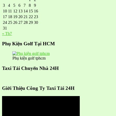
3
4
5
6
7
8
9
10
11
12
13
14
15
16
17
18
19
20
21
22
23
24
25
26
27
28
29
30
31
« Th7
Phụ Kiện Golf Tại HCM
Phụ kiện golf tphcm
Taxi Tải Chuyển Nhà 24H
Giới Thiệu Công Ty Taxi Tải 24H