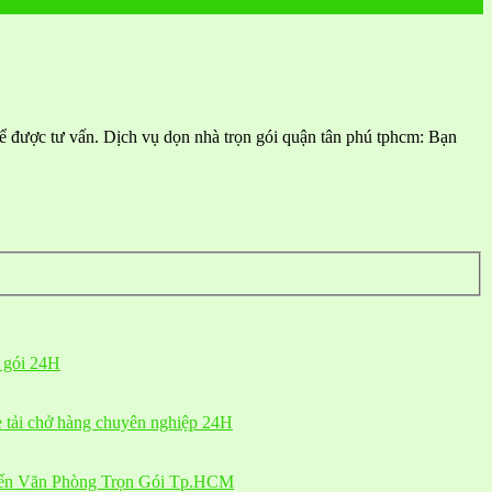
để được tư vấn. Dịch vụ dọn nhà trọn gói quận tân phú tphcm: Bạn
n gói 24H
e tải chở hàng chuyên nghiệp 24H
yển Văn Phòng Trọn Gói Tp.HCM