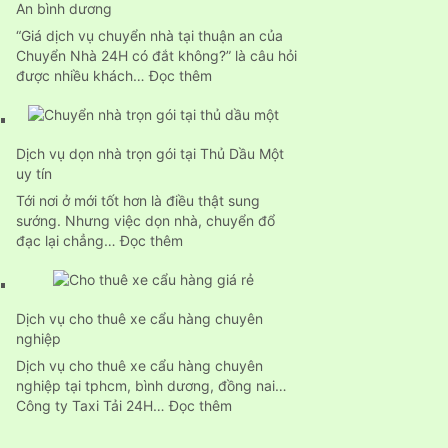
An bình dương
Phòng
Trọn
“Giá dịch vụ chuyển nhà tại thuận an của
Gói
Chuyển Nhà 24H có đắt không?” là câu hỏi
Tp.HCM
:
được nhiều khách…
Đọc thêm
Giá
dịch
vụ
Dịch vụ dọn nhà trọn gói tại Thủ Dầu Một
chuyển
uy tín
nhà
của
Tới nơi ở mới tốt hơn là điều thật sung
24h
sướng. Nhưng việc dọn nhà, chuyển đổ
tại
:
đạc lại chẳng…
Đọc thêm
Thuận
Dịch
An
vụ
bình
dọn
dương
Dịch vụ cho thuê xe cẩu hàng chuyên
nhà
nghiệp
trọn
gói
Dịch vụ cho thuê xe cẩu hàng chuyên
tại
nghiệp tại tphcm, bình dương, đồng nai…
Thủ
:
Công ty Taxi Tải 24H…
Đọc thêm
Dầu
Dịch
Một
vụ