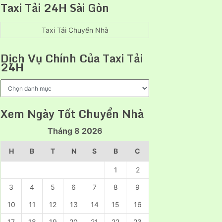
Taxi Tải 24H Sài Gòn
uy
cho
tín
thuê
xe
Taxi Tải Chuyển Nhà
cẩu
hàng
Dịch Vụ Chính Của Taxi Tải
chuyên
24H
nghiệp
Dịch
Vụ
Chính
Xem Ngày Tốt Chuyển Nhà
Của
Taxi
Tháng 8 2026
Tải
24H
H
B
T
N
S
B
C
1
2
3
4
5
6
7
8
9
10
11
12
13
14
15
16
17
18
19
20
21
22
23