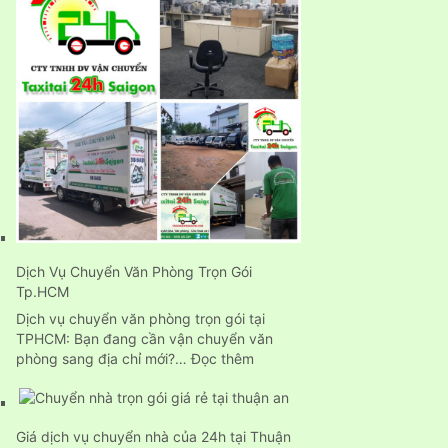
thuê
xe
tải
chở
hàng
chuyên
nghiệp
24H
Dịch Vụ Chuyển Văn Phòng Trọn Gói
Tp.HCM
Dịch vụ chuyển văn phòng trọn gói tại
TPHCM: Bạn đang cần vận chuyển văn
:
phòng sang địa chỉ mới?…
Đọc thêm
Dịch
Vụ
Chuyển
Giá dịch vụ chuyển nhà của 24h tại Thuận
Văn