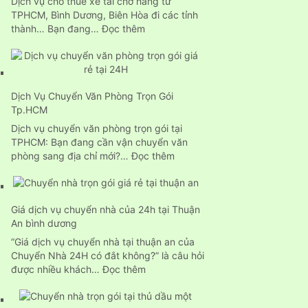
Dịch vụ cho thuê xe tải chở hàng từ
24H
TPHCM, Bình Dương, Biên Hòa đi các tỉnh
:
thành… Bạn đang…
Đọc thêm
Dịch
vụ
cho
thuê
Dịch Vụ Chuyển Văn Phòng Trọn Gói
xe
Tp.HCM
tải
chở
Dịch vụ chuyển văn phòng trọn gói tại
hàng
TPHCM: Bạn đang cần vận chuyển văn
chuyên
:
phòng sang địa chỉ mới?…
Đọc thêm
nghiệp
Dịch
24H
Vụ
Chuyển
Giá dịch vụ chuyển nhà của 24h tại Thuận
Văn
An bình dương
Phòng
Trọn
“Giá dịch vụ chuyển nhà tại thuận an của
Gói
Chuyển Nhà 24H có đắt không?” là câu hỏi
Tp.HCM
:
được nhiều khách…
Đọc thêm
Giá
dịch