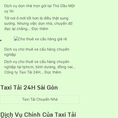
vụ
Dịch vụ dọn nhà trọn gói tại Thủ Dầu Một
chuyển
uy tín
nhà
của
Tới nơi ở mới tốt hơn là điều thật sung
24h
sướng. Nhưng việc dọn nhà, chuyển đổ
tại
:
đạc lại chẳng…
Đọc thêm
Thuận
Dịch
An
vụ
bình
dọn
dương
Dịch vụ cho thuê xe cẩu hàng chuyên
nhà
nghiệp
trọn
gói
Dịch vụ cho thuê xe cẩu hàng chuyên
tại
nghiệp tại tphcm, bình dương, đồng nai…
Thủ
:
Công ty Taxi Tải 24H…
Đọc thêm
Dầu
Dịch
Một
vụ
Taxi Tải 24H Sài Gòn
uy
cho
tín
thuê
xe
Taxi Tải Chuyển Nhà
cẩu
hàng
Dịch Vụ Chính Của Taxi Tải
chuyên