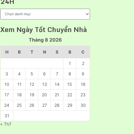
24H
nghiệp
Dịch
Vụ
Chính
Xem Ngày Tốt Chuyển Nhà
Của
Taxi
Tháng 8 2026
Tải
24H
H
B
T
N
S
B
C
1
2
3
4
5
6
7
8
9
10
11
12
13
14
15
16
17
18
19
20
21
22
23
24
25
26
27
28
29
30
31
« Th7